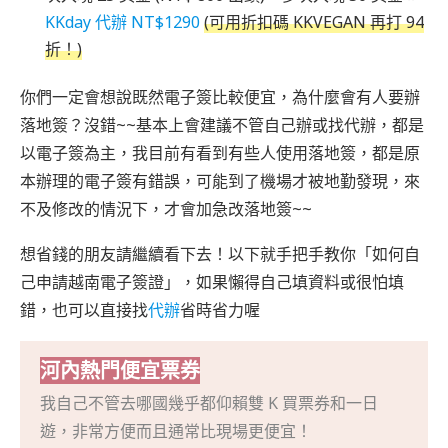
KKday 代辦 NT$1290
(可用折扣碼 KKVEGAN 再打 94
折！)
你們一定會想說既然電子簽比較便宜，為什麼會有人要辦
落地簽？沒錯~~基本上會建議不管自己辦或找代辦，都是
以電子簽為主，我目前有看到有些人使用落地簽，都是原
本辦理的電子簽有錯誤，可能到了機場才被地勤發現，來
不及修改的情況下，才會加急改落地簽~~
想省錢的朋友請繼續看下去！以下就手把手教你「如何自
己申請越南電子簽證」，如果懶得自己填資料或很怕填
錯，也可以直接找
代辦
省時省力喔
河內熱門便宜票券
我自己不管去哪國幾乎都仰賴雙 K 買票券和一日
遊，非常方便而且通常比現場更便宜！