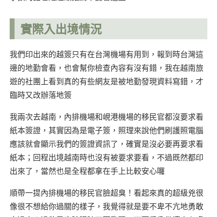
實際入出境情況
我們印出來的越簽只有在台灣機場有用到，報到時台灣這
邊的地勤會看，也會幫你檢查內容有沒有錯，我在越南旅
遊的社團上看到真的有些網友是被地勤發現資料寫錯，才
臨時又改辦落地簽
我兩次去越南，內排機場和峴港機場的移民官都沒要求看
紙本簽證，其實因為是電子簽，照理來說他們刷護照電腦
應該就會顯示我們的簽證資訊了，確實是沒必要再要求看
紙本；回程出境越南時也沒有被要求要看，不過既然都印
出來了，當然也是全程都拿在手上比較安心囉
順帶一提內排機場的移民官臉超臭！看起來真的超級兇很
像很不想給你過關的樣子，我覺得就是要不卑不亢地勇敢