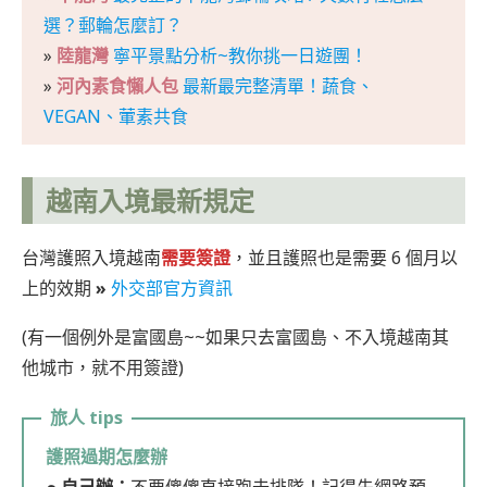
選？郵輪怎麼訂？
»
陸龍灣
寧平景點分析~教你挑一日遊團！
»
河內素食懶人包
最新最完整清單！蔬食、
VEGAN、葷素共食
越南入境最新規定
台灣護照入境越南
需要簽證
，並且護照也是需要 6 個月以
上的效期
»
外交部官方資訊
(有一個例外是富國島~~如果只去富國島、不入境越南其
他城市，就不用簽證)
護照過期怎麼辦