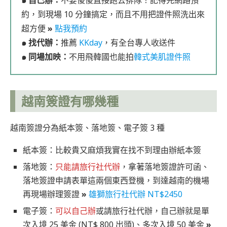
๑ 自己辦：
不要傻傻直接跑去排隊！記得先網路預
約，到現場 10 分鐘搞定，而且不用把證件照洗出來
超方便
»
點我預約
๑ 找代辦：
推薦
KKday
，有全台專人收送件
๑ 同場加映：
不用飛韓國也能拍
韓式美肌證件照
越南簽證有哪幾種
越南簽證分為紙本簽、落地簽、電子簽 3 種
紙本簽：比較貴又麻煩我實在找不到理由辦紙本簽
落地簽：
只能請旅行社代辦
，拿著落地簽證許可函、
落地簽證申請表單這兩個東西登機，到達越南的機場
再現場辦理簽證
»
雄獅旅行社代辦 NT$2450
電子簽：
可以自己辦
或請旅行社代辦，自己辦就是單
次入境 25 美金 (NT$ 800 出頭)、多次入境 50 美金
»