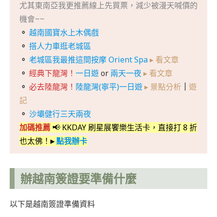
尤其東南亞我更推薦線上先買票，減少被漫天喊價的
機會~~
。
越南國寶水上木偶戲
。
搭人力車逛老城區
。
老城區我最推這間按摩 Orient Spa
▸ 看文章
。
經典下龍灣！
一日遊
or
兩天一夜
▸ 看文章
。
必去陸龍灣！
陸龍灣(寧平)一日遊
▸ 景點分析
｜
遊
記
。
沙壩健行三天兩夜
加碼推薦
📢 KKDAY 刷星展饗樂生活卡，直接打 8 折
也太佛！
▸
點我辦卡
辦越南簽證要準備什麼
以下是越南簽證準備資料