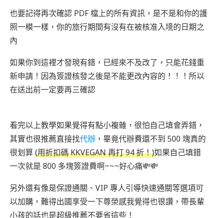
也要記得再次確認 PDF 檔上的所有資訊，是不是和你的護
照一模一樣，你的旅行期間有沒有在被核准入境的日期之
內
如果你到這裡才發現有錯，已經來不及改了，只能花錢重
新申請！因為簽證核發之後是不能更改內容的！！！所以
在送出前一定要再三確認
看完以上教學如果覺得有點小複雜，很怕自己填會弄錯，
其實也很推薦直接找
代辦
，畢竟代辦費還不到 500 塊真的
很划算
(用折扣碼 KKVEGAN 再打 94 折！)
如果自己填錯
一次就是 800 多塊簽證費啊~~~好心痛💸💸
另外還有像是保證通關、VIP 專人引導快速通關等選項可
以加購，難得出國享受一下尊榮感我覺得也很讚，帶長輩
小孩的話也是超級推薦不要省這些！