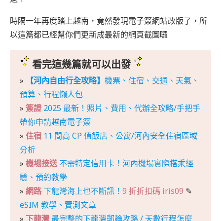
時隔一年再度踏上越南，竟然發現電子簽網站改版了，所
以這篇都已經幫你們更新成最新的網頁截圖囉
看完這幾篇就可以出發
»
【河內自由行全攻略】
機票、住宿、交通、天氣、
預算、行程懶人包
»
簽證
2025 最新！照片、費用、代辦全攻略/手把手
帶你申請越南電子簽
»
住宿
11 間高 CP 值飯店、公寓/河內安全住宿區域
分析
»
機場接送
不需特定信用卡！河內機場實際搭乘經
驗、預約教學
»
網路
下龍灣海上也不斷訊！
9 折折扣碼 iris09
✎
eSIM 教學、實測文章
»
下龍灣
最完整的下龍灣郵輪攻略 / 天數行程怎麼