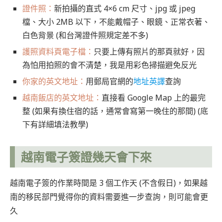
證件照：
新拍攝的直式 4×6 cm 尺寸、jpg 或 jpeg
檔、大小 2MB 以下，不能戴帽子、眼鏡、正常衣著、
白色背景 (和台灣證件照規定差不多)
護照資料頁電子檔：
只要上傳有照片的那頁就好，因
為怕用拍照的會不清楚，我是用彩色掃描避免反光
你家的英文地址：
用郵局官網的
地址英譯
查詢
越南飯店的英文地址：
直接看 Google Map 上的最完
整 (如果有換住宿的話，通常會寫第一晚住的那間) (底
下有詳細填法教學)
越南電子簽證幾天會下來
越南電子簽的作業時間是 3 個工作天 (不含假日)，如果越
南的移民部門覺得你的資料需要進一步查詢，則可能會更
久