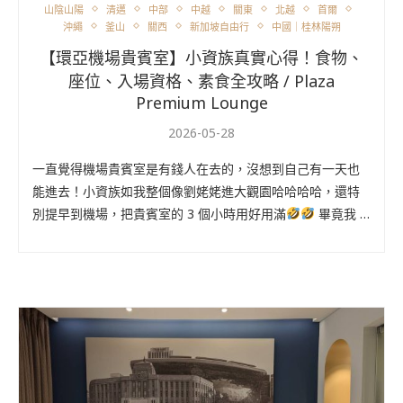
山陰山陽
清邁
中部
中越
關東
北越
首爾
沖繩
釜山
關西
新加坡自由行
中國｜桂林陽朔
【環亞機場貴賓室】小資族真實心得！食物、
座位、入場資格、素食全攻略 / Plaza
Premium Lounge
2026-05-28
一直覺得機場貴賓室是有錢人在去的，沒想到自己有一天也
能進去！小資族如我整個像劉姥姥進大觀園哈哈哈哈，還特
別提早到機場，把貴賓室的 3 個小時用好用滿
畢竟我 …