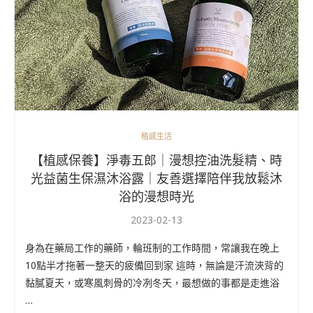
植感生活
【植感保養】淨毒五郎｜漫想控油洗髮精、時
光益菌生保濕沐浴露｜友善選擇陪伴我放鬆沐
浴的漫想時光
2023-02-13
身為在藥局工作的藥師，輪班制的工作時間，常讓我在晚上
10點半才拖著一整天的疲備回到家 這時，無論是汗流浹背的
黏膩夏天，或寒風刺骨的冷冽冬天，最想做的事都是走進浴
…