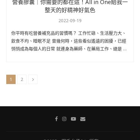
營養膠囊｜你需要的都在這！All in One給我一
整天的好精神好氣色
2022-09-19
你平時有吃營養補充品的習慣嗎？ 工作忙碌、生活壓力大、
飲食不均、睡眠不足 曾幾何時，這些看似遙遠的困擾，已經
悄悄成為每個人的日常 就連身為藥師、在藥局工作、總是 …
1
2