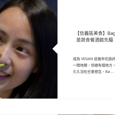
【信義區美食】Bag
是蔬食餐酒館先驅
成為 VEGAN 這幾年
一間地開，但總有個地方
久久沒吃也會想念，Ba …