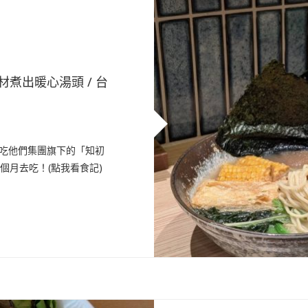
煮出暖心湯頭 / 台
去吃他們集團旗下的「知初
續兩個月去吃！(點我看食記)