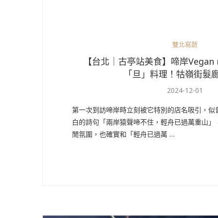
雙北寫蔬
【台北｜古亭站美食】啼岸Vegan r
「旦」料理！牯嶺街髮
2024-12-01
第一次到訪啼岸時立刻被它特別的店名吸引，似
白的詩句「兩岸猿聲啼不住，輕舟已過萬重山」
閒氛圍，也確實和「輕舟已過萬 …