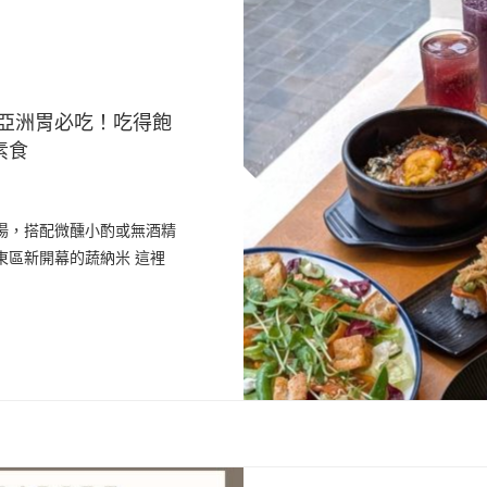
｜亞洲胃必吃！吃得飽
素食
湯，搭配微醺小酌或無酒精
東區新開幕的蔬納米 這裡