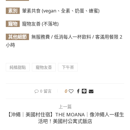
素別
葷素共食 (vegan、全素、奶蛋、蜂蜜)
寵物
寵物友善 (不落地)
其他細節
無服務費 / 低消每人一杯飲料 / 客滿用餐限 2
小時
純植甜點
寵物友善
下午茶
0
0 留言
上一篇
【沖繩｜美國村住宿】THE MOANA｜像沖繩人一樣生
活吧！美國村公寓式飯店