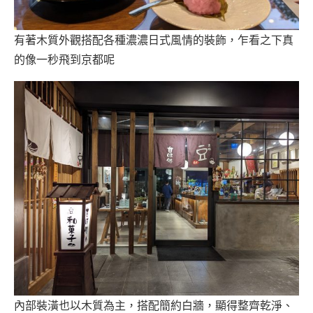
有著木質外觀搭配各種濃濃日式風情的裝飾，乍看之下真
的像一秒飛到京都呢
內部裝潢也以木質為主，搭配簡約白牆，顯得整齊乾淨、