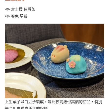
𖥸 富士櫻 伯爵茶
𖥸 春兔 草莓
上生菓子以白豆沙製成，是比較高級也高價的甜品，特別
適合用來當成新年的祝福