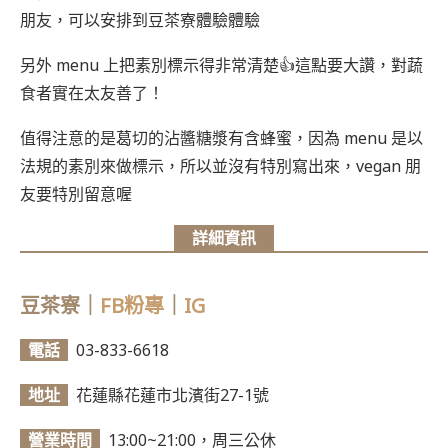
朋友，可以安排到豆茶寮體驗體驗
另外 menu 上把素別標示得非常清楚👍這點要大讚，對蔬
食者實在太友善了！
值得注意的是葛切的沾醬糖漿有含蜂蜜，因為 menu 是以
法規的素別來做標示，所以並沒有特別寫出來，vegan 朋
友要特別留意喔
詳細資訊
豆茶寮
｜
FB粉專
｜
IG
電話
03-833-6618
地址
花蓮縣花蓮市北濱街27-1號
營業時間
13:00~21:00，周三公休