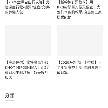
【2026金澤自由行攻略】北
【新幹線訂票教學】用
陸深度行程/機票/住宿/交通/
KKday簡單方便又便宜！大
預算懶人包
型行李預約教學/廣島到三原
搭乘紀錄
【廣島住宿】諾特廣島THE
【2026海外信用卡推薦】下
KNOT HIROSHIMA｜走5分
半年無腦神卡/出國刷哪張卡
鐘到和平紀念館！超美設計
最划算
飯店
分類