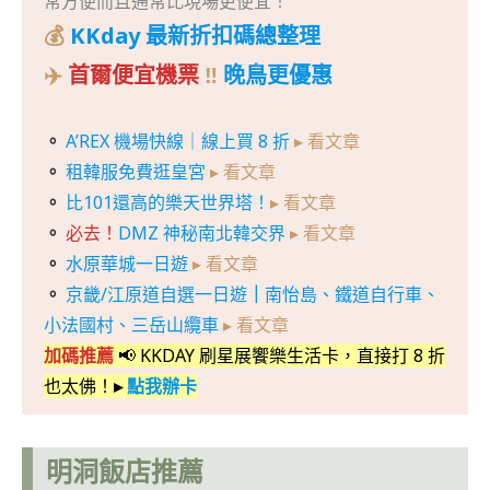
常方便而且通常比現場更便宜！
💰
KKday 最新折扣碼總整理
✈️
首爾便宜機票
‼️
晚鳥更優惠
。
A’REX 機場快線｜線上買 8 折
▸ 看文章
。
租韓服免費逛皇宮
▸ 看文章
。
比101還高的樂天世界塔！
▸ 看文章
。
必去！
DMZ 神秘南北韓交界
▸ 看文章
。
水原華城一日遊
▸ 看文章
。
京畿/江原道自選一日遊
｜
南怡島、鐵道自行車、
小法國村、三岳山纜車
▸ 看文章
加碼推薦
📢 KKDAY 刷星展饗樂生活卡，直接打 8 折
也太佛！
▸
點我辦卡
明洞飯店推薦