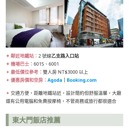
✦ 鄰近地鐵站：
2 號線
乙支路入口站
✦ 機場巴士：
6015、6001
✦
最低價位參考：
雙人房 NT$3000 以上
✦
優惠房價和空房：
Agoda
｜
Booking.com
✦
交通方便，距離地鐵站近，設計簡約但舒服溫馨，大廳
還有公用電腦和免費按摩椅，不管商務或旅行都很適合
東大門飯店推薦