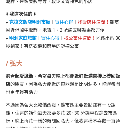
潮牌、連鎖美妝等等，較少文青特色的小店
⬇️
我這次住的
⬇️
▸
克拉文飯店明洞市廳
｜
實住心得
｜
找飯店住這間！
離商
圈近但鬧中取靜，地鐵 1、2 號線去哪轉乘都方便
▸
明洞家庭旅館
｜
實住心得
｜
找公寓住這間！
地鐵出站 30
秒到家！有洗衣機和廚房的舒適公寓
/
弘大
適合
超愛逛街
、希望每天晚上都能
逛好逛滿直接上樓回飯
店
的朋友，因為弘大能逛的東西還是比明洞多，整體氛圍
也更年輕有活力
不過因為弘大比較偏西邊，離市區主要景點都有一段距
離，住這的話你每天都要多花 20~30 分鐘車程跑去市區
玩，晚上再花一樣的時間回弘大，像我這樣不喜歡一直通