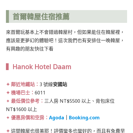
首爾韓屋住宿推薦
來首爾玩基本上不會錯過韓屋村，但如果能住在韓屋裡，
應該是更夢幻的體驗吧！這次我們也有安排住一晚韓屋，
有興趣的朋友快往下看
▍Hanok Hotel Daam
✦ 鄰近地鐵站：
3 號線
安國站
✦ 機場巴士：
6011
✦
最低價位參考：
三人房 NT$5500 以上、背包床位
NT$1600 以上
✦
優惠房價和空房：
Agoda
｜
Booking.com
✦
這間韓屋也很美耶！評價蠻多也蠻好的，而且有免費早