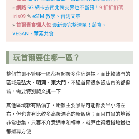
»
網路
5G 網卡去南北韓交界也不斷訊！
9 折折扣碼
iris09
✎
eSIM 教學、實測文章
»
首爾素食懶人包
最新最完整清單！蔬食、
VEGAN、葷素共食
玩首爾要住哪一區？
整個首爾不管哪一區都有超級多住宿選擇，而比較熱門的
區域是
弘大
、
明洞
、
東大門
，不過首爾很多飯店真的都偏
舊，需要特別爬文挑一下
其他區域就有點偏了，距離主要景點可能都要半小時左
右，但也會有比較多高級漂亮的新飯店；而且首爾的地鐵
非常密集，只要不介意通車和轉車，就算住得遠搭地鐵也
都還算方便