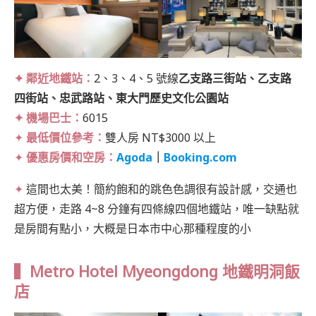
✦ 鄰近地鐵站：
2、3、4、5 號線
乙支路三街站、乙支路
四街站、忠武路站、東大門歷史文化公園站
✦ 機場巴士：
6015
✦
最低價位參考：
雙人房 NT$3000 以上
✦
優惠房價和空房：
Agoda
｜
Booking.com
✦
這間也太美！簡約飽和的跳色色調很有設計感，交通也
超方便，走路 4~8 分鐘有四條線四個地鐵站，唯一缺點就
是房間有點小，大概是日本市中心那種程度的小
▍Metro Hotel Myeongdong 地鐵明洞飯
店