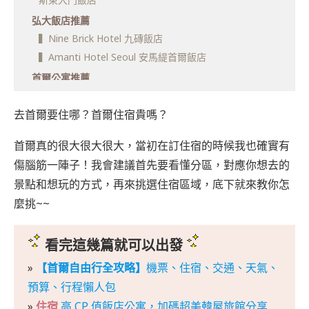
弘大飯店推薦
▍Nine Brick Hotel 九磚飯店
▍Amanti Hotel Seoul 安馬緹首爾飯店
首爾公寓推薦
▍HOMES Stay Myeongdong 明洞家庭旅館
去首爾要住哪？首爾住宿貴嗎？
▍HOTEL THE BOTANIK SEWOON MYEONGDONGg
明洞世運博塔尼克酒店
首爾真的很大很大很大，當初在訂住宿的時候我也確實有
首爾韓屋住宿推薦
傷腦筋一陣子！我會建議首先要看懂分區，對應你想去的
▍Hanok Hotel Daam
景點和想玩的方式，再來挑選住宿區域，底下就來教你怎
▍고운 Gowoon
麼挑~~
仁川機場周邊飯店推薦
▍Darakhyu 閣樓休 다락휴
看完這幾篇就可以出發
▍ibis Style Ambassador Incheon Airport T2 仁川機場
二航宜必思尚品大使酒店
»
【首爾自由行全攻略】
機票、住宿、交通、天氣、
▍Golden Tulip Incheon Airport Hotel and Suites 金色
預算、行程懶人包
鬱金香仁川機場酒店
»
住宿
高 CP 值飯店公寓，加碼超美韓屋旅館分享