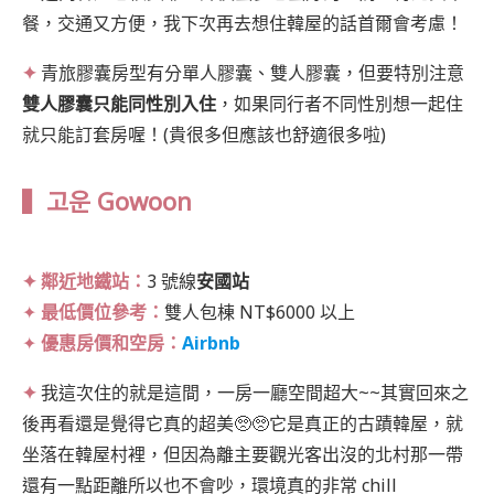
餐，交通又方便，我下次再去想住韓屋的話首爾會考慮！
✦
青旅膠囊房型有分單人膠囊、雙人膠囊，但要特別注意
雙人膠囊只能同性別入住
，如果同行者不同性別想一起住
就只能訂套房喔！(貴很多但應該也舒適很多啦)
▍고운
Gowoon
✦ 鄰近地鐵站：
3 號線
安國站
✦
最低價位參考：
雙人包棟 NT$6000 以上
✦
優惠房價和空房：
Airbnb
✦
我這次住的就是這間，一房一廳空間超大~~其實回來之
後再看還是覺得它真的超美🥺🥺它是真正的古蹟韓屋，就
坐落在韓屋村裡，但因為離主要觀光客出沒的北村那一帶
還有一點距離所以也不會吵，環境真的非常 chill