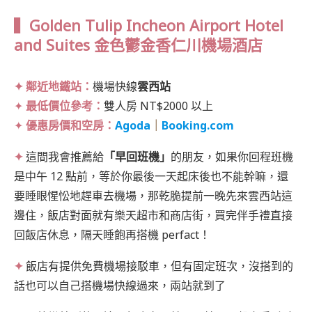
▍
Golden Tulip Incheon Airport Hotel
and Suites
金色鬱金香仁川機場酒店
✦ 鄰近地鐵站：
機場快線
雲西站
✦
最低價位參考：
雙人房 NT$2000 以上
✦
優惠房價和空房：
Agoda
｜
Booking.com
✦
這間我會推薦給
「早回班機」
的朋友，如果你回程班機
是中午 12 點前，等於你最後一天起床後也不能幹嘛，還
要睡眼惺忪地趕車去機場，那乾脆提前一晚先來雲西站這
邊住，飯店對面就有樂天超市和商店街，買完伴手禮直接
回飯店休息，隔天睡飽再搭機 perfact！
✦
飯店有提供免費機場接駁車，但有固定班次，沒搭到的
話也可以自己搭機場快線過來，兩站就到了