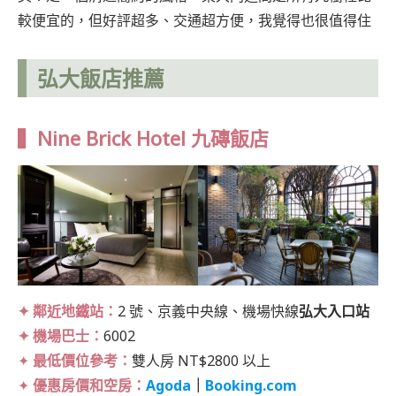
較便宜的，但好評超多、交通超方便，我覺得也很值得住
弘大飯店推薦
▍Nine Brick Hotel 九磚飯店
✦ 鄰近地鐵站：
2 號、京義中央線、機場快線
弘大入口站
✦ 機場巴士：
6002
✦
最低價位參考：
雙人房 NT$2800 以上
✦
優惠房價和空房：
Agoda
｜
Booking.com