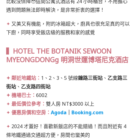
比較沒保障🥹這間公寓式酒店有 24 小時櫃台，不用擔心
遇到問題無法即時解決，是非常折衷的選擇！
✦
又美又有機能，附的冰箱超大，廚具也很充足真的可以
下廚，同時享受飯店級的服務和家的感覺
▍HOTEL THE BOTANIK SEWOON
MYEONGDONGg 明洞世運博塔尼克酒店
✦ 鄰近地鐵站：
1、2、3、5 號線
鐘路三街站
、
乙支路三
街站
、
乙支路四街站
✦ 機場巴士：
6002
✦
最低價位參考：
雙人房 NT$3000 以上
✦
優惠房價和空房：
Agoda
｜
Booking.com
✦
2024 才蓋好！喜歡新飯店的不能錯過！而且附近有 4
條地鐵通過交通超方便，房間也蠻美的