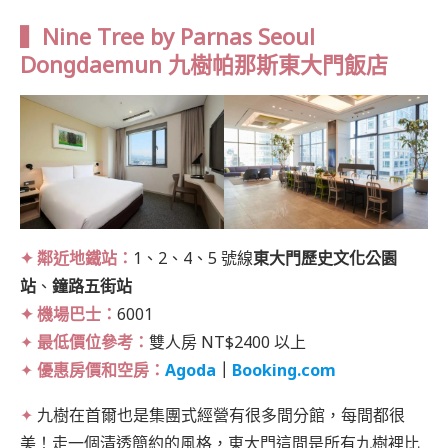
▍Nine Tree by Parnas Seoul
Dongdaemun 九樹帕那斯東大門飯店
✦ 鄰近地鐵站：
1、2、4、5 號線
東大門歷史文化公園
站
、
鐘路五街站
✦ 機場巴士：
6001
✦
最低價位參考：
雙人房 NT$2400 以上
✦
優惠房價和空房：
Agoda
｜
Booking.com
✦
九樹在首爾也是集團式經營有很多間分館，每間都很
美！走一個清透簡約的風格，東大門這間是所有九樹裡比