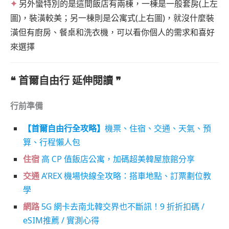
✦
另外蠻特別的是這間飯店有兩棟，一棟是一般套房(上左
圖)，裝潢較美；另一棟則是公寓式(上右圖)，就沒什麼裝
潢但有廚房、餐桌和洗衣機，可以看你個人的需求和喜好
來選擇
❝ 首爾自由行 延伸閱讀
❞
行前準備
【首爾自由行全攻略】
機票、住宿、交通、天氣、預
算、行程懶人包
住宿
高 CP 值飯店公寓，加碼超美韓屋旅館分享
交通
A’REX 機場快線全攻略：搭車地點、訂票劃位教
學
網路
5G 網卡去南北韓交界也不斷訊！9 折折扣碼 /
eSIM推薦 / 實測心得