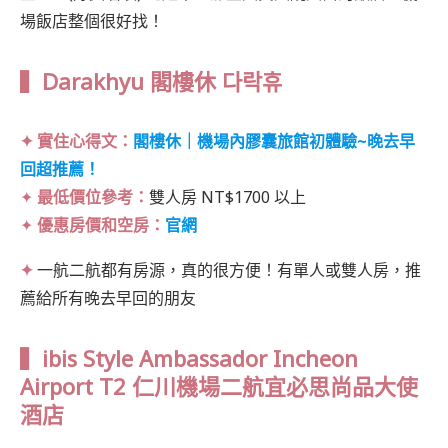
場飯店整個很好找！
▍Darakhyu 閣樓休 다락휴
✦ 實住心得文：
閣樓休｜機場內膠囊旅館初體驗~晚去早
回超推薦！
✦
最低價位參考：
雙人房 NT$1700 以上
✦
優惠房價和空房：
官網
✦
一航二航都有房源，真的很方便！有單人或雙人房，推
薦給所有晚去早回的朋友
▍ibis Style Ambassador Incheon
Airport T2 仁川機場二航宜必思尚品大使
酒店