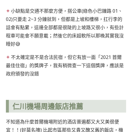
✦
小缺點是交通不那麼方便，搭公車(綠色小巴鐘路 01、
02)只要走 2~3 分鐘就到，但都是上坡和樓梯，扛行李的
話會有點累，這邊全部都是很陡的上坡路又很小，有些計
程車可能會不願意載；然後它的床超軟所以那晚其實我沒
睡好😅
✦
不太確定是不是合法民宿，但它有放一面「2021 首爾
最佳住宿」的獎牌子，我有稍微查一下這個獎牌，應該是
政府頒發的沒錯
仁川機場周邊飯店推薦
不知道為什麼首爾機場附近的酒店普遍都又大又美很便
宜！！(好莫名噢) 比起市區那些又貴又醜又舊的飯店，機