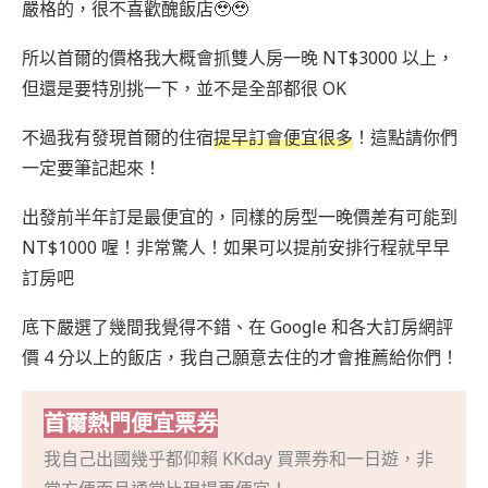
嚴格的，很不喜歡醜飯店🥹🥹
所以首爾的價格我大概會抓雙人房一晚 NT$3000 以上，
但還是要特別挑一下，並不是全部都很 OK
不過我有發現首爾的住宿
提早訂會便宜很多
！這點請你們
一定要筆記起來！
出發前半年訂是最便宜的，同樣的房型一晚價差有可能到
NT$1000 喔！非常驚人！如果可以提前安排行程就早早
訂房吧
底下嚴選了幾間我覺得不錯、在 Google 和各大訂房網評
價 4 分以上的飯店，我自己願意去住的才會推薦給你們！
首爾熱門便宜票券
我自己出國幾乎都仰賴 KKday 買票券和一日遊，非