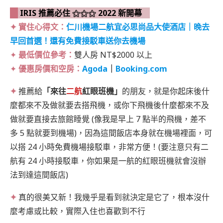
IRIS 推薦必住 ⚝⚝⚝
2022 新開幕
✦ 實住心得文：
仁川機場二航
宜必思尚品大使酒店｜晚去
早回首選！還有免費接駁車送你去機場
✦
最低價位參考：
雙人房 NT$2000 以上
✦
優惠房價和空房：
Agoda
｜
Booking.com
✦
推薦給
「來往
二航
紅眼班機」
的朋友，就是你起床後什
麼都來不及做就要去搭飛機，或你下飛機後什麼都來不及
做就要直接去旅館睡覺 (像我是早上 7 點半的飛機，差不
多 5 點就要到機場)，因為這間飯店本身就在機場裡面，可
以搭 24 小時免費機場接駁車，非常方便！(要注意只有二
航有 24 小時接駁車，你如果是一航的紅眼班機就會沒辦
法到達這間飯店)
✦
真的很美又新！我幾乎是看到就決定是它了，根本沒什
麼考慮或比較，實際入住也喜歡到不行