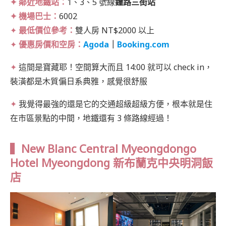
✦ 鄰近地鐵站：
1、3、5 號線
鐘路三街站
✦ 機場巴士：
6002
✦
最低價位參考：
雙人房 NT$2000 以上
✦
優惠房價和空房：
Agoda
｜
Booking.com
✦
這間是寶藏耶！空間算大而且 14:00 就可以 check in，
裝潢都是木質偏日系典雅，感覺很舒服
✦
我覺得最強的還是它的交通超級超級方便，根本就是住
在市區景點的中間，地鐵還有 3 條路線經過！
▍New Blanc Central Myeongdongo
Hotel Myeongdong 新布蘭克中央明洞飯
店