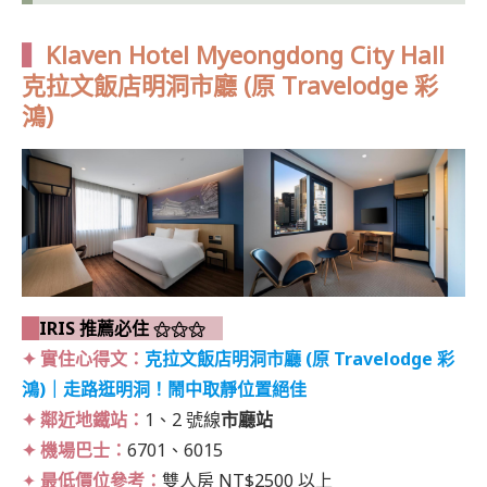
▍
Klaven Hotel Myeongdong City Hall
克拉文飯店明洞市廳 (原 Travelodge 彩
鴻)
IRIS 推薦必住 ⚝⚝⚝
✦ 實住心得文：
克拉文飯店明洞市廳 (原 Travelodge 彩
鴻)｜走路逛明洞！鬧中取靜位置絕佳
✦ 鄰近地鐵站：
1、2 號線
市廳站
✦ 機場巴士：
6701、6015
✦
最低價位參考：
雙人房 NT$2500 以上