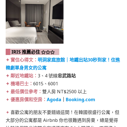
IRIS 推薦必住 ⚝⚝⚝
✦ 實住心得文：
明洞家庭旅館｜地鐵出站30秒到家！住進
韓劇單身男女的公寓
✦ 鄰近地鐵站：
3、4 號線
忠武路站
✦ 機場巴士：
6015、6001
✦
最低價位參考：
雙人房 NT$2500 以上
✦
優惠房價和空房：
Agoda
｜
Booking.com
✦
喜歡公寓的朋友不要錯過這間！在韓國很盛行公寓，但
大部分的公寓都是 Airbnb 你也很難遇到房東，總是覺得