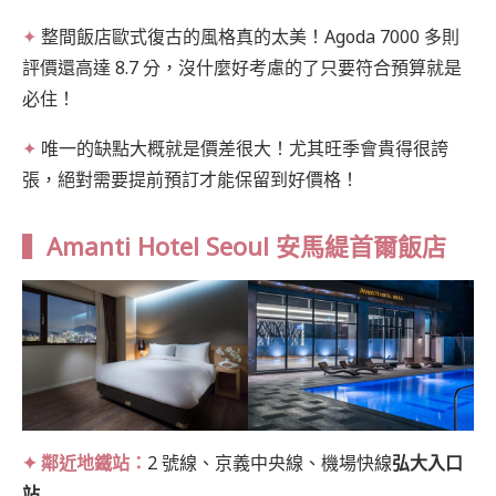
✦
整間飯店歐式復古的風格真的太美！Agoda 7000 多則
評價還高達 8.7 分，沒什麼好考慮的了只要符合預算就是
必住！
✦
唯一的缺點大概就是價差很大！尤其旺季會貴得很誇
張，絕對需要提前預訂才能保留到好價格！
▍Amanti Hotel Seoul 安馬緹首爾飯店
✦ 鄰近地鐵站：
2 號線、京義中央線、機場快線
弘大入口
站