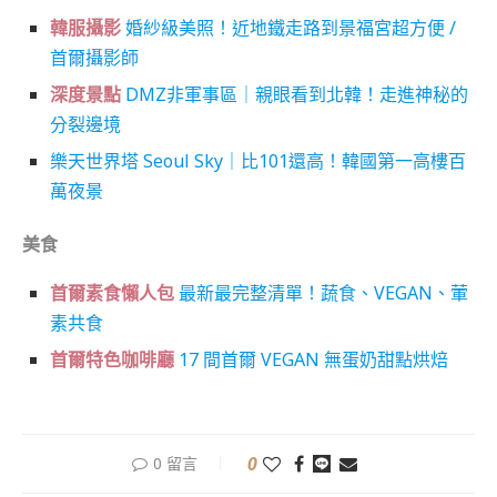
韓服攝影
婚紗級美照！近地鐵走路到景福宮超方便 /
首爾攝影師
深度景點
DMZ非軍事區｜親眼看到北韓！走進神秘的
分裂邊境
樂天世界塔 Seoul Sky｜比101還高！韓國第一高樓百
萬夜景
美食
首爾素食懶人包
最新最完整清單！蔬食、VEGAN、葷
素共食
首爾特色咖啡廳
17 間首爾 VEGAN 無蛋奶甜點烘焙
0
0 留言