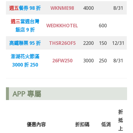
週五
餐券 98 折
WKNME98
4000
8/31
週三
當週台灣
WEDKKHOTEL
600
飯店 9 折
高鐵聯票 95 折
THSR26OF5
2200
150
12/31
澎湖花火節滿
26FW250
3000
250
8/31
3000 折 250
APP 專屬
折
抵
優惠內容
折扣碼
低消
上