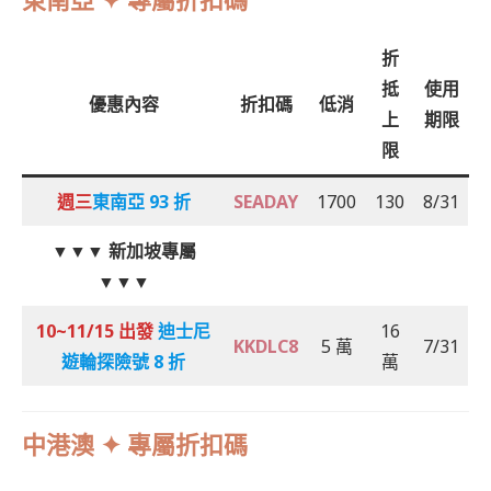
折
抵
使用
優惠內容
折扣碼
低消
上
期限
限
週三
東南亞
93 折
SEADAY
1700
130
8/31
▼▼▼
新加坡專屬
▼▼▼
10~11/15 出發
迪士尼
16
KKDLC8
5 萬
7/31
遊輪探險號 8 折
萬
中港澳 ✦ 專屬折扣碼