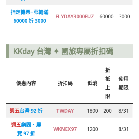
指定機票+郵輪
滿
FLYDAY3000FUZ
60000
3000
60000 折 3000
KKday 台灣 ✦ 國旅專屬折扣碼
折
抵
使用
優惠內容
折扣碼
低消
上
期限
限
週五
台灣 92 折
TWDAY
1800
200
8/31
週五
樂園、展
WKNEX97
1200
8/31
覽 97 折