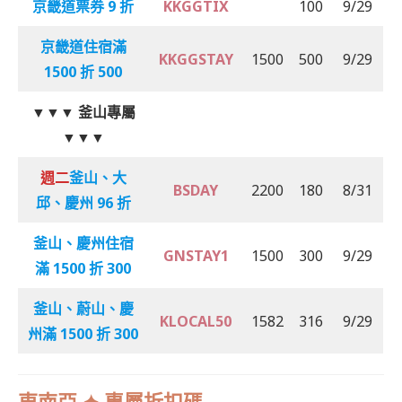
京畿道票券 9 折
KKGGTIX
100
9/29
京畿道住宿滿
KKGGSTAY
1500
500
9/29
1500 折 500
▼▼▼
釜山專屬
▼▼▼
週二
釜山、大
BSDAY
2200
180
8/31
邱、慶州 96 折
釜山、慶州
住宿
GNSTAY1
1500
300
9/29
滿 1500 折 300
釜山、蔚山、慶
KLOCAL50
1582
316
9/29
州滿 1500 折 300
東南亞 ✦ 專屬折扣碼