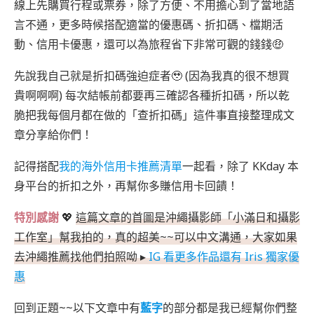
線上先購買行程或票券，除了方便、不用擔心到了當地語
富邦悍將勇士聯名卡
言不通，更多時候搭配適當的優惠碼、折扣碼、檔期活
中信 LINE Pay 卡
動、信用卡優惠，還可以為旅程省下非常可觀的錢錢🤑
中信卡
國泰蝦皮聯名卡
先說我自己就是折扣碼強迫症者🥹 (因為我真的很不想買
國泰 CUBE 卡
貴啊啊啊) 每次結帳前都要再三確認各種折扣碼，所以乾
街口支付
脆把我每個月都在做的「查折扣碼」這件事直接整理成文
優惠最大化行事曆
章分享給你們！
記得搭配
我的海外信用卡推薦清單
一起看，除了 KKday 本
身平台的折扣之外，再幫你多賺信用卡回饋！
特別感謝
💖
這篇文章的首圖是沖繩攝影師「小滿日和攝影
工作室」幫我拍的，真的超美~~可以中文溝通，大家如果
去沖繩推薦找他們拍照呦 ▸
IG 看更多作品還有 Iris 獨家優
惠
回到正題~~以下文章中有
藍字
的部分都是我已經幫你們整