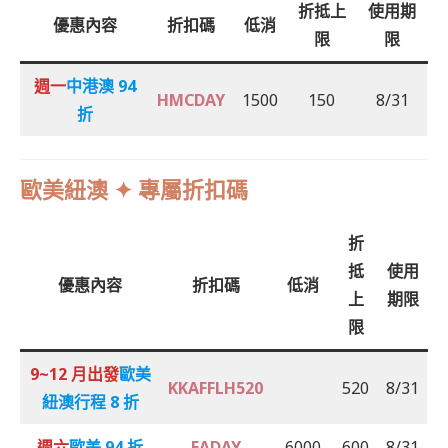
折抵上
使用期
優惠內容
折扣碼
低消
限
限
週一
中港澳
94
HMCDAY
1500
150
8/31
折
歐美紐澳 ✦ 專屬折扣碼
折
抵
使用
優惠內容
折扣碼
低消
上
期限
限
9~12 月出發
歐美
KKAFFLH520
520
8/31
紐澳行程 8
折
週六
歐美 94
折
EADAY
6000
600
8/31