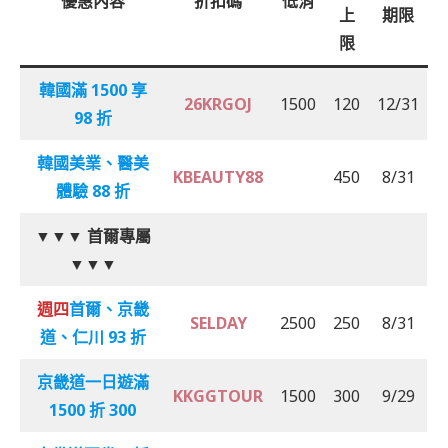
優惠內容
折扣碼
低消
上
期限
限
韓國
滿 1500 享
26KRGOJ
1500
120
12/31
98 折
韓國美業、醫美
KBEAUTY88
450
8/31
體驗
88 折
▼▼▼
首爾專屬
▼▼▼
週四
首爾、京畿
SELDAY
2500
250
8/31
道、仁川 93 折
京畿道一日遊滿
KKGGTOUR
1500
300
9/29
1500 折 300