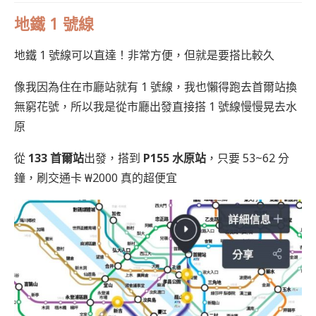
地鐵 1 號線
地鐵 1 號線可以直達！非常方便，但就是要搭比較久
像我因為住在市廳站就有 1 號線，我也懶得跑去首爾站換
無窮花號，所以我是從市廳出發直接搭 1 號線慢慢晃去水
原
從
133 首爾站
出發，搭到
P155 水原站
，只要 53~62 分
鐘，刷交通卡 ₩2000 真的超便宜