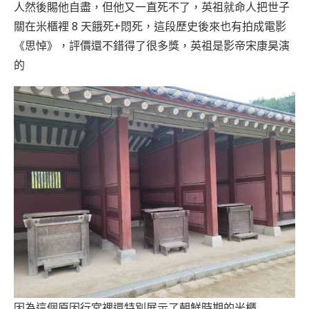
人然後賜他自盡，但他又一直死不了，英祖就命人把世子
關在米櫃裡 8 天餓死+悶死，這段歷史後來也有拍成電影
《思悼》，評價還不錯得了很多獎，英祖是影帝宋康昊演
的
因為這個原因行宮裡還特別展示了朝鮮時期的米櫃……