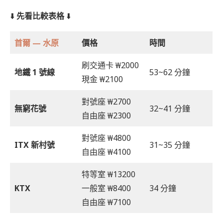
⬇️
先看比較表格
⬇️
首爾 — 水原
價格
時間
刷交通卡 ₩2000
地鐵 1 號線
53~62 分鐘
現金 ₩2100
對號座 ₩2700
無窮花號
32~41 分鐘
自由座 ₩2300
對號座 ₩4800
ITX 新村號
31~35 分鐘
自由座 ₩4100
特等室 ₩13200
KTX
一般室 ₩8400
34 分鐘
自由座 ₩7100