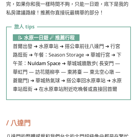
完，如果你和我一樣時間不夠，只能一日遊，底下是我的
私房建議路線！推薦你直接玩最精華的部分！
📝
水原一日遊 ☄︎
推薦行程
首爾出發 ➜ 水原車站 ➜ 搭公車前往八達門 ➜ 行宮
路逛街 ➜ 午餐：Season Storage ➜ 華城行宮 ➜ 下
午茶：
Nuldam Space
➜ 華城城牆散步( 長安門 —
華虹門 — 訪花隨柳亭 — 東將臺 — 東北空心墩 —
蒼龍門) ➜ 華城熱氣球 ➜ 搭公車回水原車站 ➜ 水原
車站逛街 ➜ 在水原車站附近吃晚餐或直接回首爾
/ 八達門
八達門的整體感覺和我們台北的北門超級像😆都是在繁忙