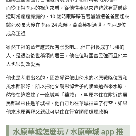
而從正祖李祘的視角來看，從他懂事以來爸爸就有憂鬱症
還時常瘋瘋癲癲的，10 歲時眼睜睜看著爺爺把爸爸關起來
餓死😰長大後在李祘 24 歲時，爺爺英祖過世，李祘即位
成為正祖
雖然正祖的童年應該超有陰影吧……但正祖長成了很棒的
人，是很為後世稱頌的君王，他在位時國富民強而且他本
人也很勤政愛民
他也是孝順出名的，因為覺得依山傍水的水原戰略位置和
風水都很好，所以把他父親思悼世子的陵墓遷過來水原，
然後在這邊建了一座城叫「華城」，叫原本住在附近的居
民都過來住進華城裡，他自己也在華城裡蓋了行宮，如果
他來水原祭拜父親就可以住在行宮順便處理政務
水原華城怎麼玩 / 水原華城 app 推