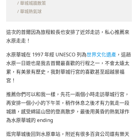
/ 華城城牆散策
/ 華城熱氣球
這次的首爾因為旅程較長也安排了近郊走訪，私心推薦來
水原走走！
水原華城在 1997 年經 UNESCO 列為
世界文化遺產
，這趟
水原一日遊也是我去首爾最喜歡的行程之一，不會太遠太
累，有美景有歷史，我對華城行宮的喜歡甚至超越景福
宮！
推薦你們可以和我一樣，先花一兩個小時走訪華城行宮，
再安排一個小小的下午茶，稍作休息之後才有力氣走一段
城牆，感受綿延山巒的登高散步，最後用黃昏的熱氣球作
為水原華城的 ending
逛完華城後回到水原車站，附近有很多百貨公司還有樂天