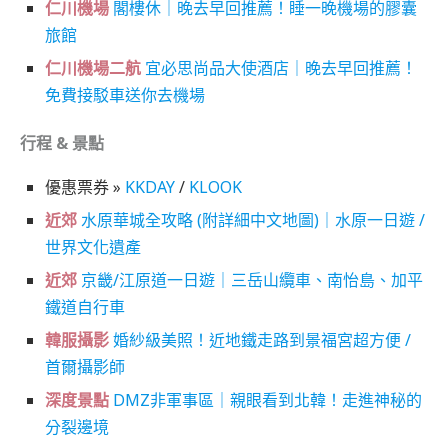
仁川機場
閣樓休｜晚去早回推薦！睡一晚機場的膠囊
旅館
仁川機場二航
宜必思尚品大使酒店｜晚去早回推薦！
免費接駁車送你去機場
行程 & 景點
優惠票券 »
KKDAY
/
KLOOK
近郊
水原華城全攻略 (附詳細中文地圖)｜水原一日遊 /
世界文化遺產
近郊
京畿/江原道一日遊｜三岳山纜車、南怡島、加平
鐵道自行車
韓服攝影
婚紗級美照！近地鐵走路到景福宮超方便 /
首爾攝影師
深度景點
DMZ非軍事區｜親眼看到北韓！走進神秘的
分裂邊境