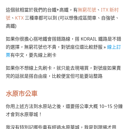
這個就相當於我們的台鐵+高鐵，有
無窮花號
、
ITX 新村
號
、
KTX
三種車都可以到 (可以想像成區間車、自強號、
高鐵)
如果你很擔心搭地鐵會搭錯路線，搭 KORAIL 鐵路是不錯
的選擇，無窮花號也不貴，對號座位還比較舒服 »
線上訂
票
有中文，要先線上刷卡
如果你不想線上先刷卡，就只能去現場買，對號座如果賣
完的話就是搭自由座，比較便宜但可能要站整路
水原市公車
你用上述方法到水原站之後，還要搭公車大概 10~15 分鐘
才會到水原華城！
我沒有特別記哪些車有經過水原華城，我是到現場才用