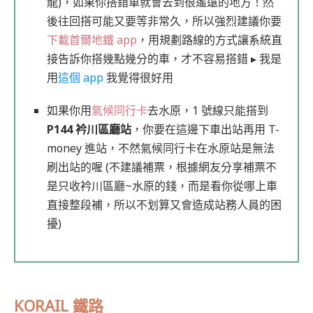
龍)，如果你搭錯車就會去到很遙遠的地方！然
後往回搭可能又要等非常久，所以強烈建議你要
下載首爾地鐵 app
，用規劃路線的方式讓系統直
接告訴你搭幾點幾分的車，才不容易搭錯 ▸ 我是
用
這個 app
我覺得很好用
如果你用
氣候同行卡
去水原，1 號線只能搭到
P144 衿川區廳站
，你要在這邊下車出站再用 T-
money 進站，不然氣候同行卡在水原站是無法
刷出站的喔 (不建議補票，根據網友分享補票不
是只收衿川區廳~水原的錢，而是看你從哪上車
直接整段補，所以不划算又會造成站務人員的困
擾)
KORAIL 鐵路