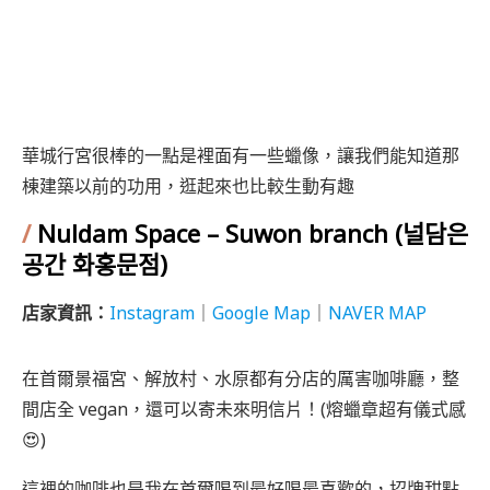
華城行宮很棒的一點是裡面有一些蠟像，讓我們能知道那
棟建築以前的功用，逛起來也比較生動有趣
/
Nuldam Space – Suwon branch (널담은
공간 화홍문점)
店家資訊：
Instagram
｜
Google Map
｜
NAVER MAP
在首爾景福宮、解放村、水原都有分店的厲害咖啡廳，整
間店全 vegan，還可以寄未來明信片！(熔蠟章超有儀式感
😍)
這裡的咖啡也是我在首爾喝到最好喝最喜歡的，招牌甜點