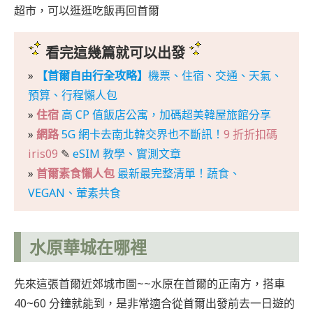
超市，可以逛逛吃飯再回首爾
看完這幾篇就可以出發
»
【首爾自由行全攻略】
機票、住宿、交通、天氣、
預算、行程懶人包
»
住宿
高 CP 值飯店公寓，加碼超美韓屋旅館分享
»
網路
5G 網卡去南北韓交界也不斷訊！
9 折折扣碼
iris09
✎
eSIM 教學、實測文章
»
首爾素食懶人包
最新最完整清單！蔬食、
VEGAN、葷素共食
水原華城在哪裡
先來這張首爾近郊城市圖~~水原在首爾的正南方，搭車
40~60 分鐘就能到，是非常適合從首爾出發前去一日遊的