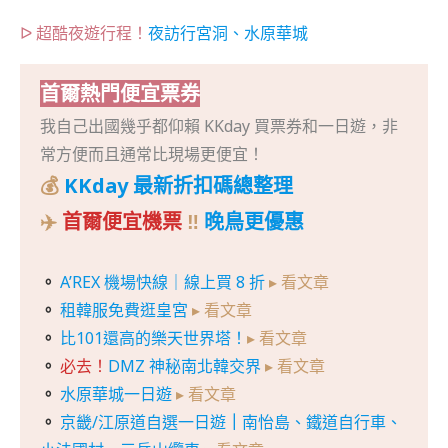
ᐅ
超酷夜遊行程！
夜訪行宮洞、水原華城
首爾熱門便宜票券
我自己出國幾乎都仰賴 KKday 買票券和一日遊，非
常方便而且通常比現場更便宜！
💰
KKday 最新折扣碼總整理
✈️
首爾便宜機票
‼️
晚鳥更優惠
。
A’REX 機場快線｜線上買 8 折
▸ 看文章
。
租韓服免費逛皇宮
▸ 看文章
。
比101還高的樂天世界塔！
▸ 看文章
。
必去！
DMZ 神秘南北韓交界
▸ 看文章
。
水原華城一日遊
▸ 看文章
。
京畿/江原道自選一日遊
｜
南怡島、鐵道自行車、