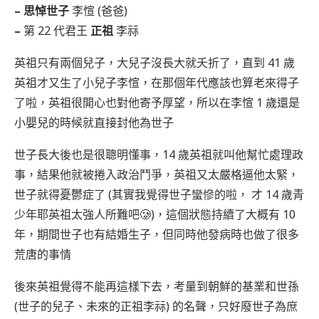
– 思悼世子
李愃 (爸爸)
–
第 22 代君王
正祖
李祘
英祖只有兩個兒子，大兒子沒長大就夭折了，直到 41 歲
英祖才又生了小兒子李愃，在那個年代應該也算老來得子
了啦，英祖很開心也對他寄予厚望，所以在李愃 1 歲還是
小嬰兒的時候就直接封他為世子
世子長大後也是很聰明懂事，14 歲英祖就叫他幫忙處理政
事，結果他就被捲入政治鬥爭，英祖又太嚴格逼他太緊，
世子就得憂鬱症了 (其實我覺得世子蠻慘的啦， 才 14 歲青
少年耶英祖太強人所難吧🥲)，這個狀態持續了大概有 10
年，期間世子也有結婚生子，但同時他發病時也做了很多
荒唐的事情
後來英祖覺得不能再這樣下去，考量到朝鮮的基業和世孫
(世子的兒子、未來的正祖李祘) 的名聲，只好廢世子為庶