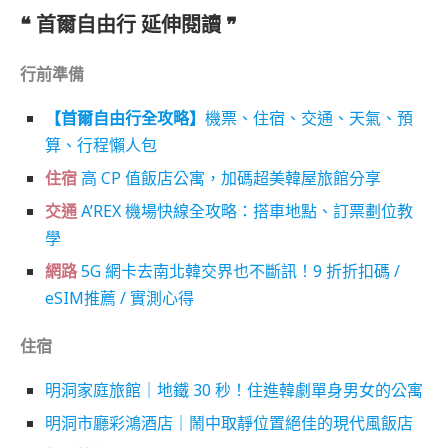
❝ 首爾自由行 延伸閱讀
❞
行前準備
【首爾自由行全攻略】
機票、住宿、交通、天氣、預
算、行程懶人包
住宿
高 CP 值飯店公寓，加碼超美韓屋旅館分享
交通
A’REX 機場快線全攻略：搭車地點、訂票劃位教
學
網路
5G 網卡去南北韓交界也不斷訊！9 折折扣碼 /
eSIM推薦 / 實測心得
住宿
明洞家庭旅館｜地鐵 30 秒！住進韓劇單身男女的公寓
明洞市廳彩鴻酒店｜鬧中取靜位置絕佳的現代風飯店