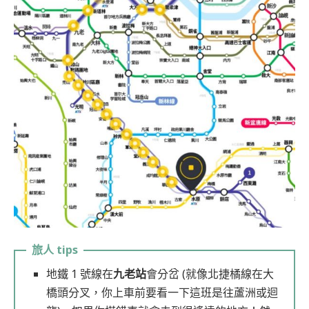
地鐵 1 號線在
九老站
會分岔 (就像北捷橘線在大
橋頭分叉，你上車前要看一下這班是往蘆洲或迴