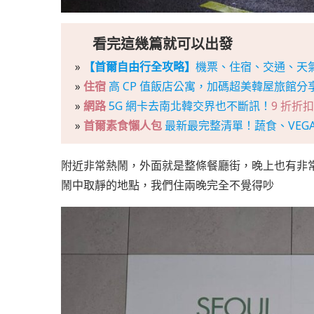
看完這幾篇就可以出發
»
【首爾自由行全攻略】
機票、住宿、交通、天
»
住宿
高 CP 值飯店公寓，加碼超美韓屋旅館分
»
網路
5G 網卡去南北韓交界也不斷訊！
9 折折扣碼
»
首爾素食懶人包
最新最完整清單！蔬食、VEG
附近非常熱鬧，外面就是整條餐廳街，晚上也有非
鬧中取靜的地點，我們住兩晚完全不覺得吵