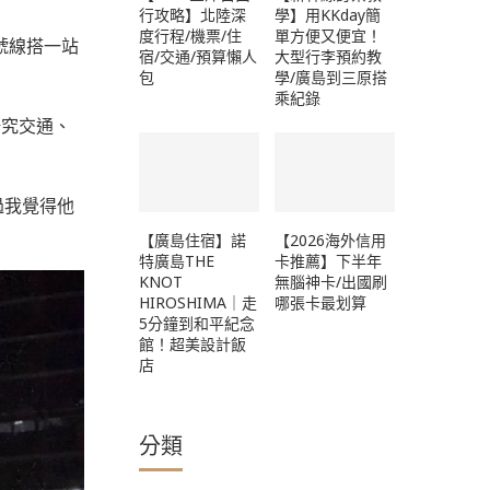
行攻略】北陸深
學】用KKday簡
度行程/機票/住
單方便又便宜！
 號線搭一站
宿/交通/預算懶人
大型行李預約教
包
學/廣島到三原搭
乘紀錄
研究交通、
，不過我覺得他
【廣島住宿】諾
【2026海外信用
特廣島THE
卡推薦】下半年
KNOT
無腦神卡/出國刷
HIROSHIMA｜走
哪張卡最划算
5分鐘到和平紀念
館！超美設計飯
店
分類