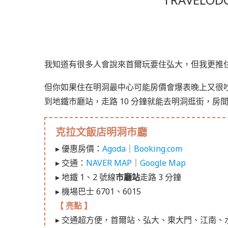
我知道有很多人會說來首爾玩要住弘大，但我更推住
但你如果住在明洞最中心可能房價會爆表晚上又很
到地鐵市廳站，走路 10 分鐘就能去明洞逛街，房
克拉文飯店明洞市廳
▸ 優惠房價：
Agoda
｜
Booking.com
▸ 交通：
NAVER MAP
｜
Google Map
▸ 地鐵 1、2 號線
市廳站
走路 3 分鐘
▸ 機場巴士 6701、6015
【 亮點 】
▸ 交通超方便，首爾站、弘大、東大門、江南、