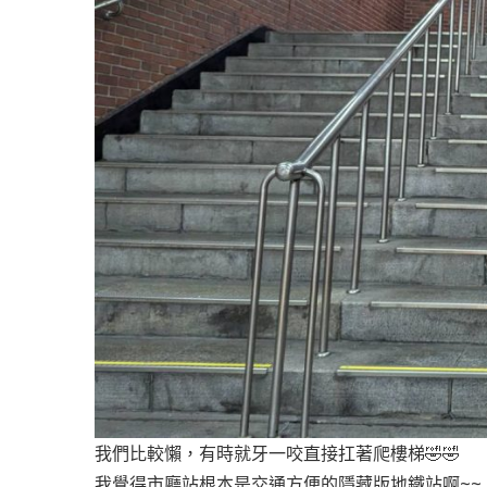
我們比較懶，有時就牙一咬直接扛著爬樓梯🤣🤣
我覺得市廳站根本是交通方便的隱藏版地鐵站啊~~