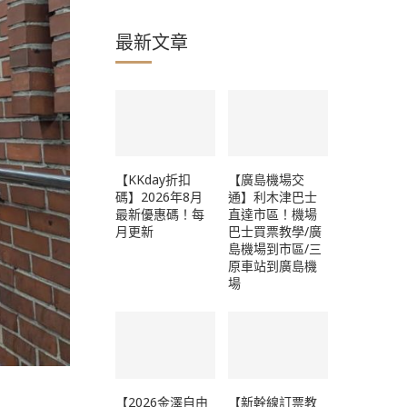
最新文章
【KKday折扣
【廣島機場交
碼】2026年8月
通】利木津巴士
最新優惠碼！每
直達市區！機場
月更新
巴士買票教學/廣
島機場到市區/三
原車站到廣島機
場
【2026金澤自由
【新幹線訂票教