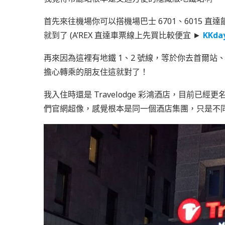
首先來往機場你可以搭機場巴士 6701、6015 直達
就到了 (A’REX 直達車票線上先買比較便宜 ►
KKda
再來因為這裡有地鐵 1、2 號線，等於你去首爾
擔心轉乘的朋友住這就對了！
我入住時還是 Travelodge 彩鴻酒店，目前已經更名變成 
們官網超像，感覺根本是同一個酒店集團，只是不同子