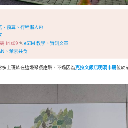
氣、預算、行程懶人包
享
 iris09
✎
eSIM 教學、實測文章
AN、葷素共食
常多上班族在這邊聚餐應酬，不過因為
克拉文飯店明洞市廳
位於