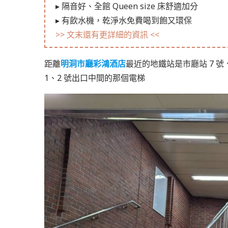
▸ 隔音好、全館 Queen size 床舒適加分
▸ 有飲水機，乾淨水免費喝到飽又環保
>> 文末還有更詳細的資訊 <<
距離
明洞市廳彩鴻酒店
最近的地鐵站是市廳站 7 
1、2 號出口中間的那個電梯