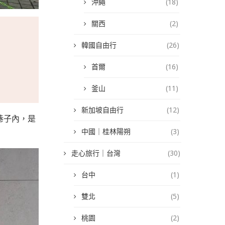
沖繩
(18)
關西
(2)
韓國自由行
(26)
首爾
(16)
釜山
(11)
新加坡自由行
(12)
巷子內，是
中國｜桂林陽朔
(3)
走心旅行｜台灣
(30)
台中
(1)
雙北
(5)
桃園
(2)