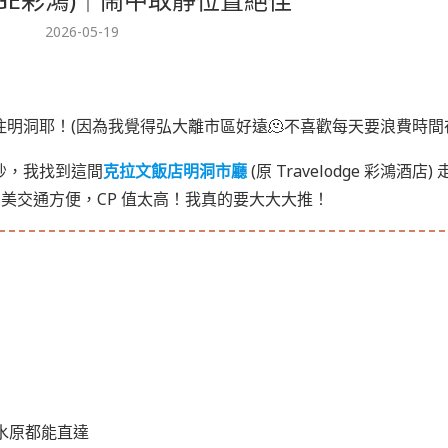
2026-05-19
明洞耶！(因為我覺得弘大離市區好遠🫠不喜歡每天要浪費時間
吵，我找到這間
克拉文飯店明洞市廳
(原 Travelodge 彩鴻酒店) 
間美交通方便，CP 值太高！我真的要大大大推！
水原都能直達