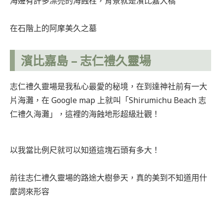
海邊有許多漂亮的海蝕柱，背景就是濱比嘉大橋
在石階上的阿摩美久之墓
濱比嘉島
– 志仁禮久靈場
志仁禮久靈場是我私心最愛的秘境，在到達神社前有一大
片海灘，在 Google map 上就叫「Shirumichu Beach 志
仁禮久海灘」，這裡的海蝕地形超級壯觀！
以我當比例尺就可以知道這塊石頭有多大！
前往志仁禮久靈場的路途大樹參天，真的美到不知道用什
麼詞來形容