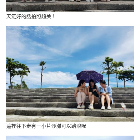
天氣好的話拍照超美！
這裡往下走有一小片沙灘可以踏浪喔