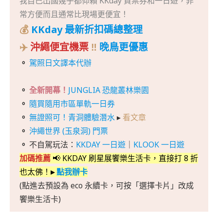
我自己出國幾乎都仰賴 KKday 買票券和一日遊，非
常方便而且通常比現場更便宜！
💰
KKday 最新折扣碼總整理
✈️
沖繩便宜機票
‼️
晚鳥更優惠
。
駕照日文譯本代辦
。
全新開幕！
JUNGLIA 恐龍叢林樂園
。
隨買隨用市區單軌一日券
。
無證照可！青洞體驗潛水
▸
看文章
。
沖繩世界 (玉泉洞) 門票
。
不自駕玩法：
KKDAY 一日遊
｜
KLOOK 一日遊
加碼推薦
📢 KKDAY 刷星展饗樂生活卡，直接打 8 折
也太佛！
▸
點我辦卡
(點進去預設為 eco 永續卡，可按「選擇卡片」改成
饗樂生活卡)