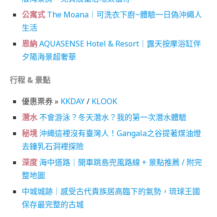
公寓式
The Moana｜可洗衣下廚~體驗一日偽沖繩人
生活
恩納
AQUASENSE Hotel & Resort｜露天按摩浴缸伴
夕陽海景超奢華
行程 & 景點
優惠票券 »
KKDAY
/
KLOOK
潛水
不會游泳？冬天潛水？我的第一次潛水體驗
秘境
沖繩這裡沒有臺灣人！Gangala之谷提著煤油燈
去鐘乳石洞裡探險
深度
海中道路｜開車跳島兜風路線 + 景點推薦 / 附完
整地圖
中城城跡｜感受古代貴族居高臨下的氣勢，琉球王國
保存最完整的古城