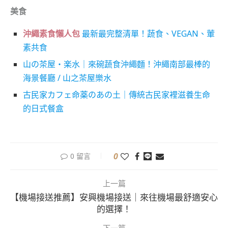
美食
沖繩素食懶人包
最新最完整清單！蔬食、VEGAN、葷
素共食
山の茶屋・楽水｜來碗蔬食沖繩麵！沖繩南部最棒的
海景餐廳 / 山之茶屋樂水
古民家カフェ命薬のあの土｜傳統古民家裡滋養生命
的日式餐盒
0
0 留言
上一篇
【機場接送推薦】安興機場接送｜來往機場最舒適安心
的選擇！
下一篇