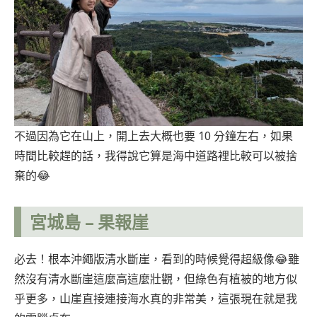
不過因為它在山上，開上去大概也要 10 分鐘左右，如果
時間比較趕的話，我得說它算是海中道路裡比較可以被捨
棄的😂
宮城島 –
果報崖
必去！根本沖繩版清水斷崖，看到的時候覺得超級像😂雖
然沒有清水斷崖這麼高這麼壯觀，但綠色有植被的地方似
乎更多，山崖直接連接海水真的非常美，這張現在就是我