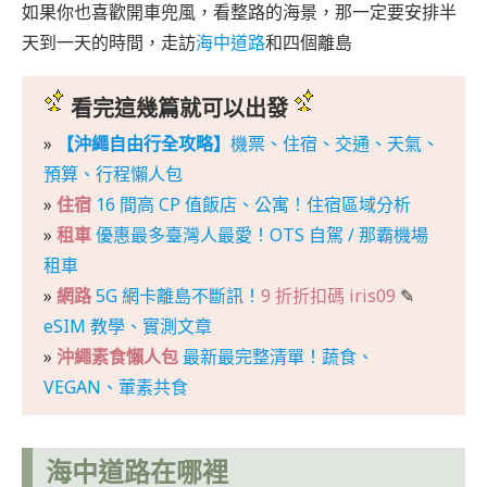
如果你也喜歡開車兜風，看整路的海景，那一定要安排半
天到一天的時間，走訪
海中道路
和四個離島
看完這幾篇就可以出發
»
【沖繩自由行全攻略】
機票、住宿、交通、天氣、
預算、行程懶人包
»
住宿
16 間高 CP 值飯店、公寓！住宿區域分析
»
租車
優惠最多臺灣人最愛！OTS 自駕 / 那霸機場
租車
»
網路
5G 網卡離島不斷訊！
9 折折扣碼 iris09
✎
eSIM 教學、實測文章
»
沖繩素食懶人包
最新最完整清單！蔬食、
VEGAN、葷素共食
海中道路在哪裡