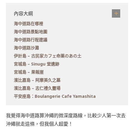
內容大綱
海中道路在哪裡
海中道路景點地圖
海中道路行程建議
海中道路沙灘
伊計島 – 古民家カフェ命薬のあの土
宮城島 – Sinugu 堂遺跡
宮城島 – 果報崖
濱比嘉島 – 阿摩美久之墓
濱比嘉島 – 志仁禮久靈場
平安座島：Boulangerie Cafe Yamashita
我覺得海中道路算沖繩的微深度路線，比較少人第一次去
沖繩就走這條，但我個人超愛！