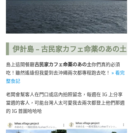
伊計島 –
古民家カフェ命薬のあの土
島上這間餐廳
古民家カフェ命薬のあの土
你們真的必須
吃！雖然遙遠但我愛到去沖繩兩次都專程跑去吃！
» 看完
整食記
老闆會幫客人在門口或店內拍照留念，每週在 IG 上分享
當週的客人，可能台灣人太可愛我去兩次都登上他們那週
的 IG 首圖哈哈哈