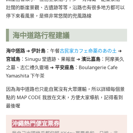
壯闊的斷崖景觀、古遺跡等等，沿路也有很多地方都可以
停下來看風景，是條非常悠閒的兜風路線
海中道路行程建議
海中道路
➜
伊計島
：午餐
古民家カフェ命薬のあの土
➜
宮城島
：Sinugu 堂遺跡、果報崖 ➜
濱比嘉島
：阿摩美久
之墓、志仁禮久靈場 ➜
平安座島
：Boulangerie Cafe
Yamashita 下午茶
因為海中道路也只能自駕沒有大眾運輸，所以詳細每個景
點的 MAP CODE 我放在文末，方便大家導航，記得看到
最後喔
沖繩熱門便宜票券