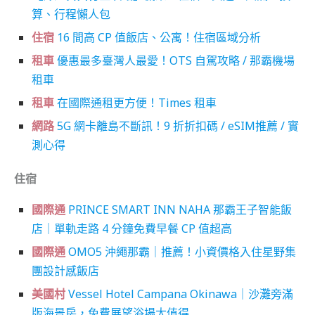
算、行程懶人包
住宿
16 間高 CP 值飯店、公寓！住宿區域分析
租車
優惠最多臺灣人最愛！OTS 自駕攻略 / 那霸機場
租車
租車
在國際通租更方便！
Times 租車
網路
5G 網卡離島不斷訊！9 折折扣碼 / eSIM推薦 / 實
測心得
住宿
國際通
PRINCE SMART INN NAHA 那霸王子智能飯
店｜單軌走路 4 分鐘免費早餐 CP 值超高
國際通
OMO5 沖繩那霸｜推薦！小資價格入住星野集
團設計感飯店
美國村
Vessel Hotel Campana Okinawa｜沙灘旁滿
版海景房，免費展望浴場太值得