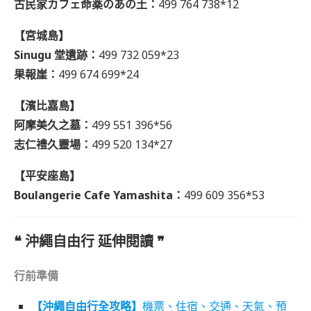
古民家カフェ命薬のあの土：
499 764 738*12
【宮城島
】
Sinugu 堂遺跡：
499 732 059*23
果報崖：
499 674 699*24
【濱比嘉島
】
阿摩美久之墓：
499 551 396*56
志仁禮久靈場：
499 520 134*27
【平安座島
】
Boulangerie Cafe Yamashita：
499 609 356*53
❝ 沖繩自由行 延伸閱讀
❞
行前準備
【沖繩自由行全攻略】
機票、住宿、交通、天氣、預