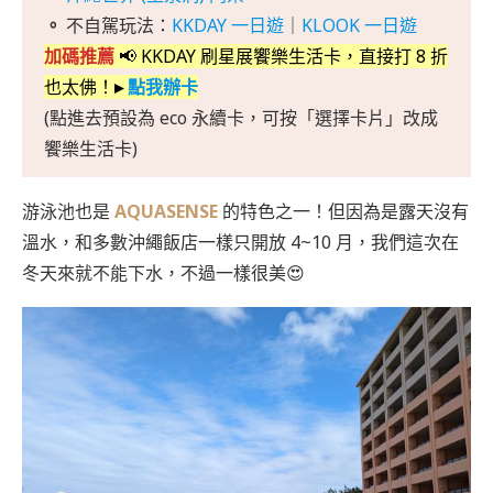
。
不自駕玩法：
KKDAY 一日遊
｜
KLOOK 一日遊
加碼推薦
📢 KKDAY 刷星展饗樂生活卡，直接打 8 折
也太佛！
▸
點我辦卡
(點進去預設為 eco 永續卡，可按「選擇卡片」改成
饗樂生活卡)
游泳池也是
AQUASENSE
的特色之一！但因為是露天沒有
溫水，和多數沖繩飯店一樣只開放 4~10 月，我們這次在
冬天來就不能下水，不過一樣很美😍