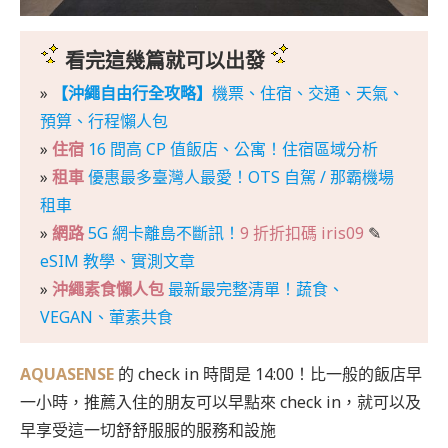
看完這幾篇就可以出發
»
【沖繩自由行全攻略】
機票、住宿、交通、天氣、
預算、行程懶人包
»
住宿
16 間高 CP 值飯店、公寓！住宿區域分析
»
租車
優惠最多臺灣人最愛！OTS 自駕 / 那霸機場
租車
»
網路
5G 網卡離島不斷訊！
9 折折扣碼 iris09
✎
eSIM 教學、實測文章
»
沖繩素食懶人包
最新最完整清單！蔬食、
VEGAN、葷素共食
AQUASENSE
的 check in 時間是 14:00！比一般的飯店早
一小時，推薦入住的朋友可以早點來 check in，就可以及
早享受這一切舒舒服服的服務和設施