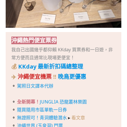
沖繩熱門便宜票券
我自己出國幾乎都仰賴 KKday 買票券和一日遊，非
常方便而且通常比現場更便宜！
💰
KKday 最新折扣碼總整理
✈️
沖繩便宜機票
‼️
晚鳥更優惠
。
駕照日文譯本代辦
。
全新開幕！
JUNGLIA 恐龍叢林樂園
。
隨買隨用市區單軌一日券
。
無證照可！青洞體驗潛水
▸
看文章
。
沖繩世界 (玉泉洞) 門票