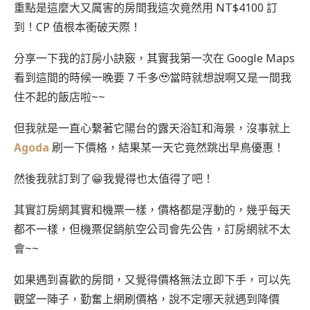
重點是這麼大又厲害的房間我這次竟然用 NT$4100 訂
到！CP 值根本衝破天際！
分享一下我的訂房小訣竅，其實我第一次在 Google Maps
看到這間的時候一晚要 7 千多🥹當時就想說啊又是一間我
住不起的飯店啦~~
但我就是一直心繫著它陽台的露天浴缸和海景，沒事就上
Agoda
刷一下價格，結果某一天它竟然跳出早鳥優惠！
然後我就訂到了😁我覺得也太值得了吧！
其實訂房網其實和機票一樣，價格都是浮動的，幾乎每天
都不一樣，但機票促銷航空公司會先公告，訂房網就不太
會~~
如果遇到喜歡的房間，又覺得價格無法立即下手，可以先
觀望一陣子，勤奮上網刷價格，說不定哪天就遇到降價