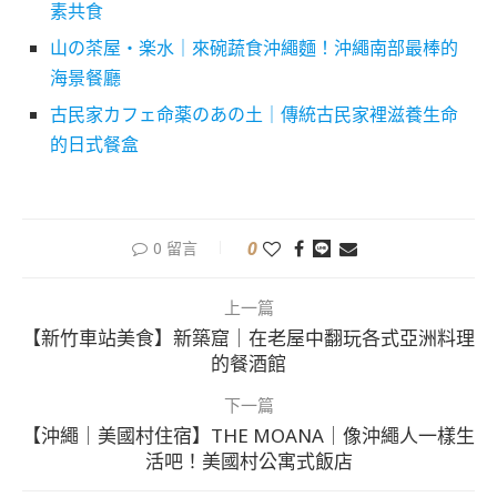
素共食
山の茶屋・楽水｜來碗蔬食沖繩麵！沖繩南部最棒的
海景餐廳
古民家カフェ命薬のあの土｜傳統古民家裡滋養生命
的日式餐盒
0
0 留言
上一篇
【新竹車站美食】新築窟｜在老屋中翻玩各式亞洲料理
的餐酒館
下一篇
【沖繩｜美國村住宿】THE MOANA｜像沖繩人一樣生
活吧！美國村公寓式飯店