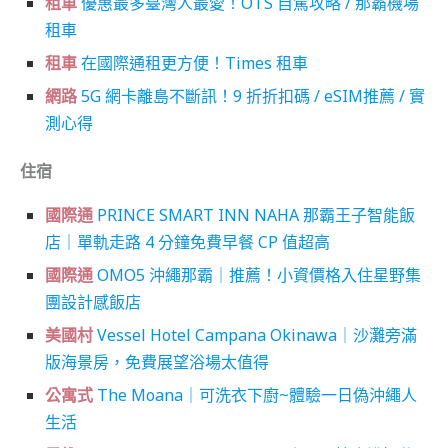
租車
優惠最多臺灣人最愛！OTS 自駕攻略 / 那霸機場
租車
租車
在國際通租更方便！
Times 租車
網路
5G 網卡離島不斷訊！9 折折扣碼 / eSIM推薦 / 實
測心得
住宿
國際通
PRINCE SMART INN NAHA 那霸王子智能飯
店｜單軌走路 4 分鐘免費早餐 CP 值超高
國際通
OMO5 沖繩那霸｜推薦！小資價格入住星野集
團設計感飯店
美國村
Vessel Hotel Campana Okinawa｜沙灘旁滿
版海景房，免費展望浴場太值得
公寓式
The Moana｜可洗衣下廚~體驗一日偽沖繩人
生活