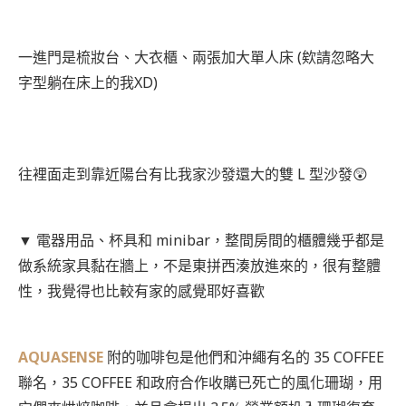
一進門是梳妝台、大衣櫃、兩張加大單人床 (欸請忽略大
字型躺在床上的我XD)
往裡面走到靠近陽台有比我家沙發還大的雙 L 型沙發😲
▼ 電器用品、杯具和 minibar，整間房間的櫃體幾乎都是
做系統家具黏在牆上，不是東拼西湊放進來的，很有整體
性，我覺得也比較有家的感覺耶好喜歡
AQUASENSE
附的咖啡包是他們和沖繩有名的 35 COFFEE
聯名，35 COFFEE 和政府合作收購已死亡的風化珊瑚，用