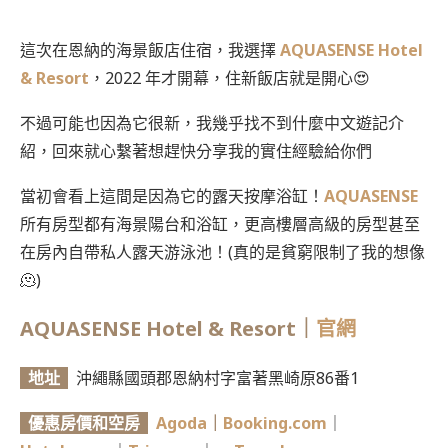
這次在恩納的海景飯店住宿，我選擇
AQUASENSE Hotel
& Resort
，2022 年才開幕，住新飯店就是開心😍
不過可能也因為它很新，我幾乎找不到什麼中文遊記介
紹，回來就心繫著想趕快分享我的實住經驗給你們
當初會看上這間是因為它的露天按摩浴缸！
AQUASENSE
所有房型都有海景陽台和浴缸，更高樓層高級的房型甚至
在房內自帶私人露天游泳池！(真的是貧窮限制了我的想像
🫠)
AQUASENSE Hotel & Resort
｜
官網
地址
沖繩縣國頭郡恩納村字富著黑崎原86番1
優惠房價和空房
Agoda
｜
Booking.com
｜