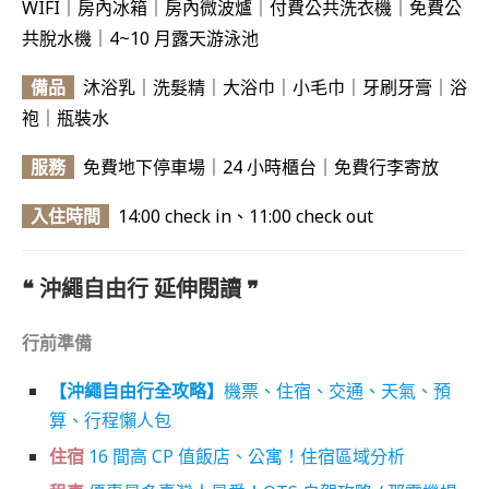
WIFI｜房內冰箱｜房內微波爐｜付費公共洗衣機｜免費公
共脫水機｜4~10 月露天游泳池
備品
沐浴乳｜洗髮精｜大浴巾｜小毛巾｜牙刷牙膏｜浴
袍｜瓶裝水
服務
免費地下停車場｜24 小時櫃台｜免費行李寄放
入住時間
14:00 check in、11:00 check out
❝ 沖繩自由行 延伸閱讀
❞
行前準備
【沖繩自由行全攻略】
機票、住宿、交通、天氣、預
算、行程懶人包
住宿
16 間高 CP 值飯店、公寓！住宿區域分析