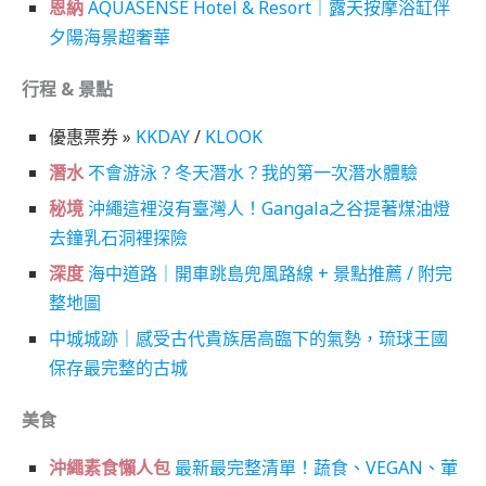
恩納
AQUASENSE Hotel & Resort｜露天按摩浴缸伴
夕陽海景超奢華
行程 & 景點
優惠票券 »
KKDAY
/
KLOOK
潛水
不會游泳？冬天潛水？我的第一次潛水體驗
秘境
沖繩這裡沒有臺灣人！Gangala之谷提著煤油燈
去鐘乳石洞裡探險
深度
海中道路｜開車跳島兜風路線 + 景點推薦 / 附完
整地圖
中城城跡｜感受古代貴族居高臨下的氣勢，琉球王國
保存最完整的古城
美食
沖繩素食懶人包
最新最完整清單！蔬食、VEGAN、葷