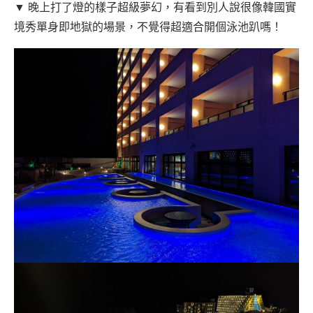
▼ 晚上打了燈的樣子超級夢幻，有看到別人說很像韓國實
境秀單身即地獄的場景，不覺得超適合開個泳池趴嗎！