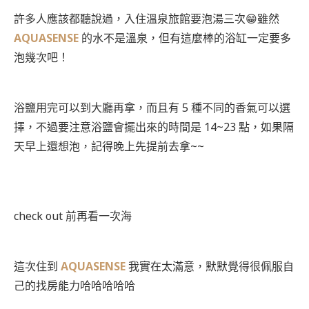
許多人應該都聽說過，入住溫泉旅館要泡湯三次😁雖然
AQUASENSE
的水不是溫泉，但有這麼棒的浴缸一定要多
泡幾次吧！
浴鹽用完可以到大廳再拿，而且有 5 種不同的香氣可以選
擇，不過要注意浴鹽會擺出來的時間是 14~23 點，如果隔
天早上還想泡，記得晚上先提前去拿~~
check out 前再看一次海
這次住到
AQUASENSE
我實在太滿意，默默覺得很佩服自
己的找房能力哈哈哈哈哈