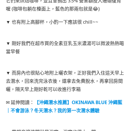
它們來烘焙咖啡，並且會捐出 3.5% 營業額投入珊瑚復育
喔 (咖啡包躺在檯面上，藍色的那兩包就是😂)
▼ 也有附上高腳杯，小酌一下應該很 chill~~
▼ 剛好我們在超市買的全素豆乳玉米濃湯可以微波熱熱喝
當早餐
▼ 而房內也很貼心地附上曬衣架，正好我們入住這天早上
去潛水，回來洗完泳衣後，還拿去免費脫水，再拿回房間
曬，隔天早上剛好乾可以收進行李箱
✉ 延伸閱讀：
【沖繩潛水推薦】OKINAWA BLUE 沖繩藍
｜不會游泳？冬天潛水？我的第一次潛水體驗