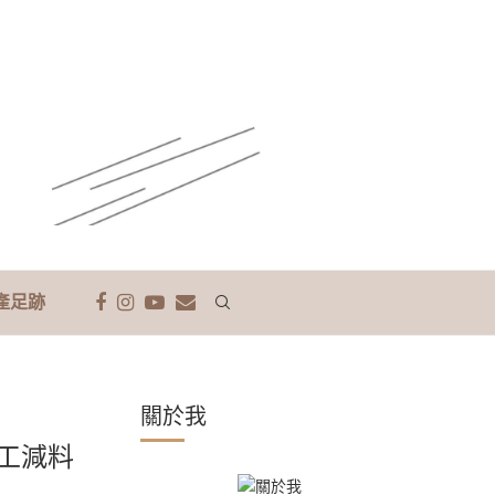
產足跡
關於我
工減料