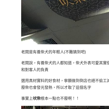
老闆是有養柴犬的年輕人(不難猜到吧)
老闆說，有養柴犬的人都知道，柴犬外表可愛其實
和對客人的負責
選用真材實料的好食材，寧願做到倒店也絕不偷工
廢柴也會發光發熱，所以才取了這個名字
事實上
吠
柴
根本一點也不廢啊！！