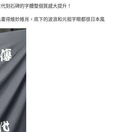
古代刻石碑的字體整個質感大提升！
毛畫得維妙維肖，底下的波浪和元祖字眼都很日本風