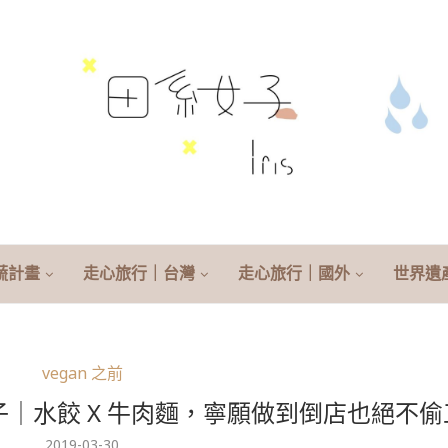
蔬計畫
走心旅行｜台灣
走心旅行｜國外
世界遺
vegan 之前
｜水餃 X 牛肉麵，寧願做到倒店也絕不偷
2019-03-30