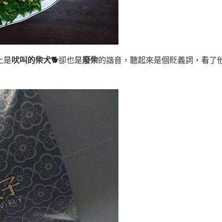
上是
吠叫的柴犬🐕
卻也是
廢柴
的諧音，聽起來是個貶義詞，看了他