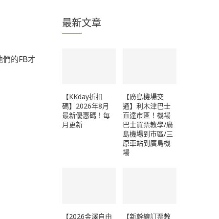
最新文章
們的FB才
【KKday折扣
【廣島機場交
碼】2026年8月
通】利木津巴士
最新優惠碼！每
直達市區！機場
月更新
巴士買票教學/廣
島機場到市區/三
原車站到廣島機
場
【2026金澤自由
【新幹線訂票教