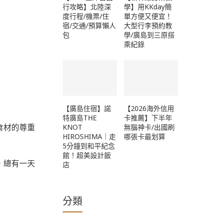
行攻略】北陸深
學】用KKday簡
度行程/機票/住
單方便又便宜！
宿/交通/預算懶人
大型行李預約教
包
學/廣島到三原搭
乘紀錄
【廣島住宿】諾
【2026海外信用
特廣島THE
卡推薦】下半年
食材的尊重
KNOT
無腦神卡/出國刷
HIROSHIMA｜走
哪張卡最划算
5分鐘到和平紀念
館！超美設計飯
，總有一天
店
分類