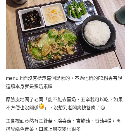
menu上面沒有標示這個是素的，不過他們的FB粉專有說
這項本身就是蛋奶素喔
厚臉皮地問了老闆「能不能去蛋奶、五辛我可以吃，如果
不方便也沒關係
」，沒想到老闆爽快答應了😃
主食裡面竟然有金針菇、鴻喜菇、杏鮑菇、香菇4種，再
搭配綠色青菜，口感上層次變化很多！