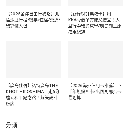
【2026金澤自由行攻略】北
【新幹線訂票教學】用
陸深度行程/機票/住宿/交通/
KKday簡單方便又便宜！大
預算懶人包
型行李預約教學/廣島到三原
搭乘紀錄
【廣島住宿】諾特廣島THE
【2026海外信用卡推薦】下
KNOT HIROSHIMA｜走5分
半年無腦神卡/出國刷哪張卡
鐘到和平紀念館！超美設計
最划算
飯店
分類