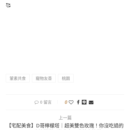
🥰
葷素共食
寵物友善
桃園
0
0 留言
上一篇
【宅配美食】D哥檸檬塔｜超美雙色玫瑰！你沒吃過的