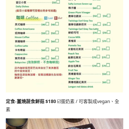
定食-薑燒蔬食鮮菇 $180
☑️蛋奶素 / 可客製成vegan、全
素