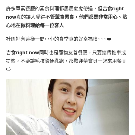
許多葷素餐廳的素食料理都馬馬虎虎帶過，但
吉食right
now
真的讓人覺得
不管葷食素食，他們都是非常用心、貼
心地在做料理給每一位客人
社區裡有這樣一間小小的食堂真的好幸福噢~~~❤️
吉食right now
同時也是寵物友善餐廳，只要攜帶推車或
提籃，不要讓毛孩隨便亂跑，都歡迎帶寶貝一起來用餐🐶
🐱