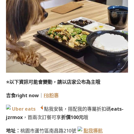
⭐
以下資訊可能會變動，請以店家公布為主哦
吉食right now
｜
FB粉專
Uber eats
點我安裝，搭配我的專屬折扣碼
eats-
jzrmox
，首兩次訂餐可享
折價100元
哦
地址：
桃園市蘆竹區南昌路210號
點我導航