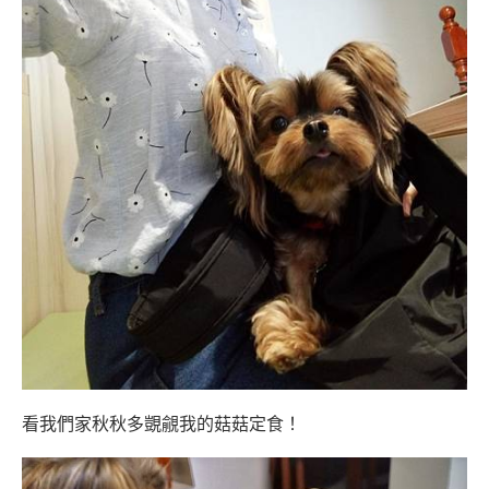
看我們家秋秋多覬覦我的菇菇定食！