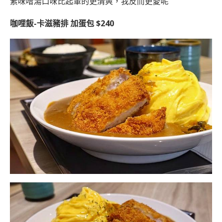
素味噌湯口味比起葷的更清爽，我反而更愛呢
咖哩飯-卡滋豬排 加蛋包 $240