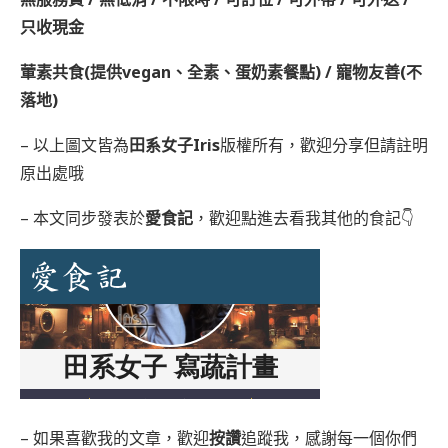
只收現金
葷素共食(提供vegan、全素、蛋奶素餐點) / 寵物友善(不
落地)
– 以上圖文皆為
田系女子Iris
版權所有，歡迎分享但請註明
原出處哦
– 本文同步發表於
愛食記
，歡迎點進去看我其他的食記👇
– 如果喜歡我的文章，歡迎
按讚
追蹤我，感謝每一個你們