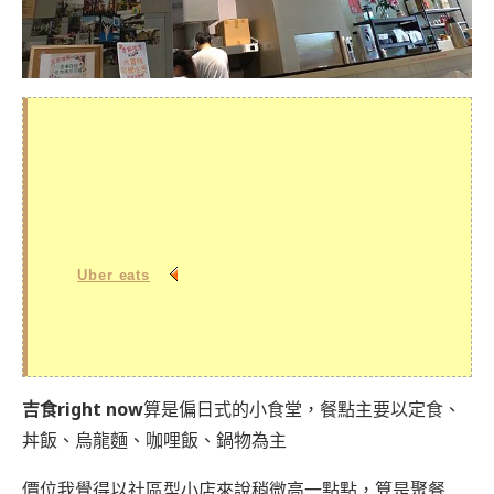
吉食right now
營業時間：
11:00~14:00、17:00~20:30，週一公休
電話：
03-222-3390
地址：
桃園市蘆竹區南昌路210號
🌱葷素共食(蛋奶素 / 可客製vegan、全素)
Uber eats
點我安裝，搭配我的專屬折扣碼
eats-
jzrmox
，首兩次訂餐可享
折價100元
哦
>>文末還有更詳細的店家資訊哦<<
吉食right now
算是偏日式的小食堂，餐點主要以定食、
丼飯、烏龍麵、咖哩飯、鍋物為主
價位我覺得以社區型小店來說稍微高一點點，算是聚餐