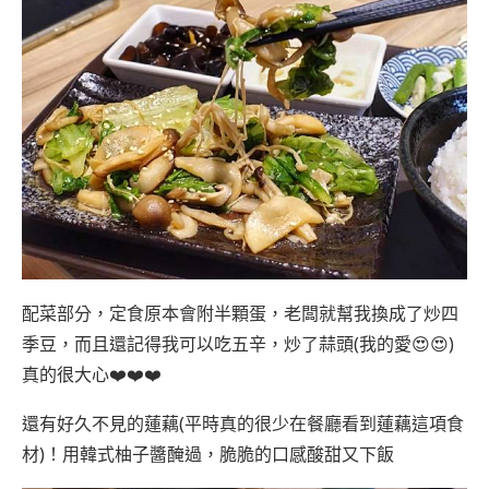
配菜部分，定食原本會附半顆蛋，老闆就幫我換成了炒四
季豆，而且還記得我可以吃五辛，炒了蒜頭(我的愛😍😍)
真的很大心❤️❤️❤️
還有好久不見的蓮藕(平時真的很少在餐廳看到蓮藕這項食
材)！用韓式柚子醬醃過，脆脆的口感酸甜又下飯