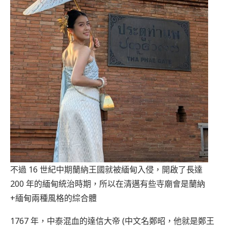
不過 16 世紀中期蘭納王國就被緬甸入侵，開啟了長達
200 年的緬甸統治時期，所以在清邁有些寺廟會是蘭納
+緬甸兩種風格的綜合體
1767 年，中泰混血的達信大帝 (中文名鄭昭，他就是鄭王