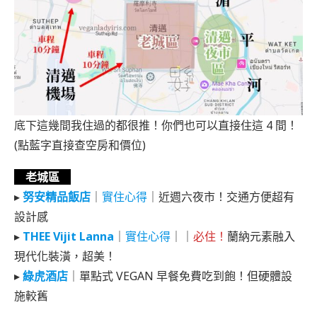
底下這幾間我住過的都很推！你們也可以直接住這 4 間！
(點藍字直接查空房和價位)
老城區
▸
努安精品飯店
｜
實住心得
｜近週六夜市！交通方便超有
設計感
▸
THEE Vijit Lanna
｜
實住心得
｜｜
必住！
蘭納元素融入
現代化裝潢，超美！
▸
綠虎酒店
｜單點式 VEGAN 早餐免費吃到飽！但硬體設
施較舊