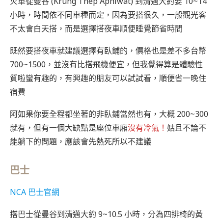
火車從曼谷 (Krung Thep Aphiwat) 到清邁大約要 10~14
小時，時間依不同車種而定，因為要搭很久，一般觀光客
不太會白天搭，而是選擇搭夜車順便睡覺節省時間
既然要搭夜車就建議選擇有臥鋪的，價格也是差不多台幣
700~1500，並沒有比搭飛機便宜，但我覺得算是體驗性
質啦蠻有趣的，有興趣的朋友可以試試看，順便省一晚住
宿費
阿如果你要全程都坐著的非臥鋪當然也有，大概 200~300
就有，但有一個大缺點是座位車廂
沒有冷氣！
姑且不論不
能躺下的問題，應該會先熱死所以不建議
巴士
NCA 巴士官網
搭巴士從曼谷到清邁大約 9~10.5 小時，分為四排椅的黃