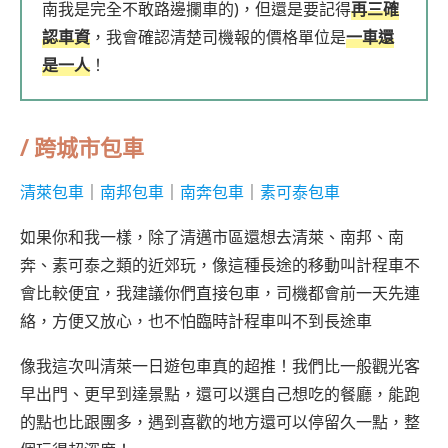
南我是完全不敢路邊攔車的)，但還是要記得
再三確
認車資
，我會確認清楚司機報的價格單位是
一車還
是一人
！
/ 跨城市
包車
清萊包車
｜
南邦包車
｜
南奔包車
｜
素可泰包車
如果你和我一樣，除了清邁市區還想去清萊、南邦、南
奔、素可泰之類的近郊玩，像這種長途的移動叫計程車不
會比較便宜，我建議你們直接包車，司機都會前一天先連
絡，方便又放心，也不怕臨時計程車叫不到長途車
像我這次叫清萊一日遊包車真的超推！我們比一般觀光客
早出門、更早到達景點，還可以選自己想吃的餐廳，能跑
的點也比跟團多，遇到喜歡的地方還可以停留久一點，整