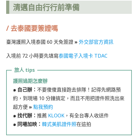
清邁自由行
行前準備
/ 去泰國要簽證嗎
臺灣護照入境泰國 60 天免簽證
»
外交部官方資訊
入境前 72 小時要先填寫
泰國電子入境卡 TDAC
護照過期怎麼辦
๑ 自己辦：
不要傻傻直接跑去排隊！記得先網路預
約，到現場 10 分鐘搞定，而且不用把證件照洗出來
超方便
»
點我預約
๑ 找代辦：
推薦
KLOOK
，有全台專人收送件
๑ 同場加映：
韓式美肌證件照
在這拍