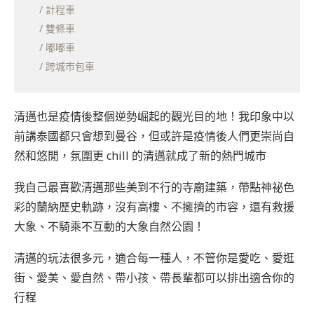
/ 計程車
/ 雙條車
/ 嘟嘟車
/ 跨城市包車
預算和實際花費
行程分享
清邁也是疫情後整個逆勢崛起的觀光目的地！我印象中以
清邁要玩幾天才夠？
前講泰國都只會想到曼谷，但或許是疫情後人們更崇尚自
七天六夜行程分享
然和悠閒，氛圍更 chill 的清邁就成了新的熱門城市
我自己最喜歡清邁那些美到不行的寺廟建築，帶點神祕色
彩的蘭納歷史軌跡，沒有高樓、不擁擠的市容，還有救援
大象、不騎乘不互動的大象自然公園！
清邁的玩法很多元，適合每一種人，不管你是愛吃、愛逛
街、愛美、愛自然、帶小孩、帶長輩都可以排出適合你的
行程