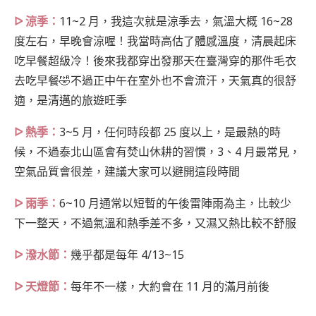
ᐅ 涼季：
11~2 月，我這次就是涼季去，氣溫大概 16~28
度左右，早晚會涼喔！我當時高估了體感溫度，清晨起床
吃早餐超級冷！後來我都穿出發那天在臺灣穿的那件毛衣
去吃早餐🤣不過正中午在室外也不會流汗，天氣真的很舒
適，是清邁的旅遊旺季
ᐅ 熱季：
3~5 月，任何時段都 25 度以上，是最熱的時
候，不過泰北山區會有焚山休耕的習慣，3、4 月最常見，
空氣品質會很差，建議大家可以避開這段時間
ᐅ 雨季：
6~10 月通常以短暫的午後雷陣雨為主，比較少
下一整天，不過氣溫和熱季差不多，又濕又熱比較不舒服
ᐅ 潑水節：
幾乎都是每年 4/13~15
ᐅ 天燈節：
每年不一樣，大約會在 11 月的滿月前後