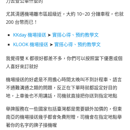
力去查公車什麼的
尤其清邁機場離市區超級近，大約 10~20 分鐘車程，也就
200 台幣而已！
KKday 機場接送
➤
實搭心得、預約教學文
KLOOK 機場接送
➤
實搭心得、預約教學文
我覺得雙 K 都很好都差不多，你們可以按照當下優惠或個
人喜好來訂就好
機場接送的好處是不用擔心時間太晚叫不到計程車、語言
不通難溝通之類的問題，反正在下單時就都設定好目的
地，上車後也不用講話，司機就直接把你送到指定地點
舉牌服務在一些國家包括臺灣都是需要額外加價的，但東
南亞的機場接送幾乎都會免費附贈，司機會在指定地點舉
著你的名字的牌子接機喔