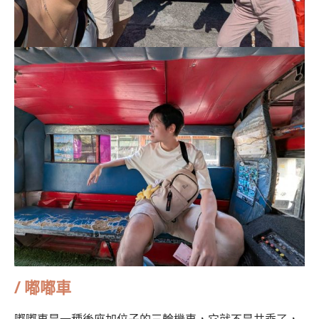
/
嘟嘟車
嘟嘟車是一種後座加位子的三輪機車，它就不是共乘了，