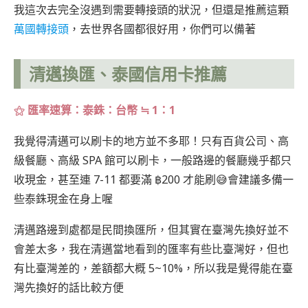
我這次去完全沒遇到需要轉接頭的狀況，但還是推薦這顆
萬國轉接頭
，去世界各國都很好用，你們可以備著
清邁換匯、泰國信用卡推薦
⚝
匯率速算：泰銖：台幣
≒
1：1
我覺得清邁可以刷卡的地方並不多耶！只有百貨公司、高
級餐廳、高級 SPA 館可以刷卡，一般路邊的餐廳幾乎都只
收現金，甚至連 7-11 都要滿 ฿200 才能刷😅會建議多備一
些泰銖現金在身上喔
清邁路邊到處都是民間換匯所，但其實在臺灣先換好並不
會差太多，我在清邁當地看到的匯率有些比臺灣好，但也
有比臺灣差的，差額都大概 5~10%，所以我是覺得能在臺
灣先換好的話比較方便