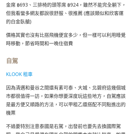
金席 ฿693、三排椅的頭等席 ฿924，雖然不能完全躺下，
但我看蠻多網友都說很舒服、很推薦 (應該類似和欣客運
的白金臥艙)
價格其實也沒有比搭飛機便宜多少，但一樣可以利用睡覺
時移動，節省時間和一晚住宿費
自駕
KLOOK 租車
因為清邁和曼谷之間還有素可泰、大城、北碧府這幾個城
市都很值得一訪，如果你想要深度玩這些地方，自駕應該
是最方便又順路的方法，可以甲租乙還搭配不同點進出的
機票
不過要特別注意泰國是右駕，出發前也要先去換國際駕