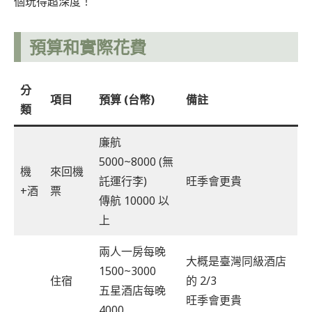
個玩得超深度！
預算和實際花費
分
項目
預算 (台幣)
備註
類
廉航
5000~8000 (無
機
來回機
託運行李)
旺季會更貴
+酒
票
傳航 10000 以
上
兩人一房每晚
大概是臺灣同級酒店
1500~3000
住宿
的 2/3
五星酒店每晚
旺季會更貴
4000