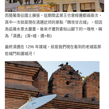
而隨著南征國土擴張，這期間孟萊王也曾經遷都過兩次，
其中一次就是現在清邁近郊的景點「魏攻甘古城」，但因
為這邊水患太嚴重，後來才遷到素帖山腳下的一塊地，稱
為「清邁」 (清=城、邁=新)
最終清邁在 1296 年建城，就是我們現在看到的老城區那
些城門和護城河！