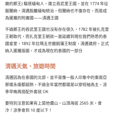
廟的鄭王) 驅逐緬甸人，建立吞武里王國，並在 1774 年征
服蘭納，清邁脫離緬甸統治，但蘭納也不復存在，而是成
為暹羅的附庸國——清邁王國
不過鄭王的吞武里王國也沒有存在很久，1782 年被扎克里
王朝取代，而扎克里王朝就一直延續到現在我們熟悉的泰
國皇室，1892 年拉瑪五世撤銷藩王制度，清邁建府，正式
納入暹羅版圖，才成為現在的泰國的一部分
清邁天氣、旅遊時間
清邁因為在泰國的北部，並不是像一般人印象中的東南亞
那樣永遠都超熱，不過全年當然都還是以穿短袖為主，涼
季早晚再搭配外套就 OK
要特別注意如果有上茵他儂山，山頂海拔 2565 米，會
冷！涼季會到 10 度以下！