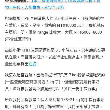
✏️ 延伸閱讀：
【環亞機場貴賓室】小資族真實心得！食
物、座位、入場資格、素食全攻略
桃園機場 TPE 直飛清邁大約 3.5 小時左右，目前傳統航空
有華航、長榮、星宇，價格約 NT$10000 以上，廉航就只
有亞航一間，價格 range 比較大，大概 NT$5000~8000
(不含託運行李)
高雄小港 KHH 直飛清邁也是 3.5 小時左右，只有廉航泰獅
航在飛，而且班次很少，以旅行社包機為主，偶爾會有少
量優惠票釋出
在這
我這次是搭亞航，因為手提行李只有 7 kg 我覺得蠻吃緊的
(一般登機箱空箱就將近 3 kg 了)，但他們家託運行李好
貴，還好被我發現亞航竟然可以「多買一份手提行李」！
所以我們回程就是 2 個人總共有 7×3=21 kg 的手提行李額
度，綽綽有餘！而且為了節省重量，我們全部帶手提袋、