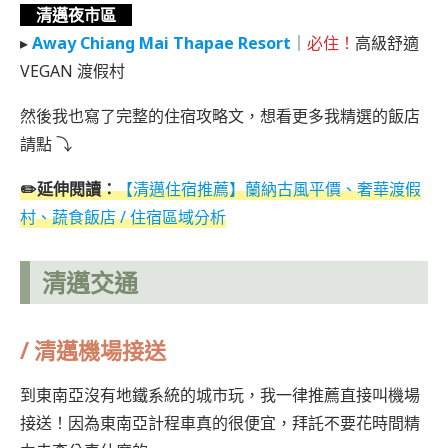
清邁夜市區
▸
Away Chiang Mai Thapae Resort
｜
必住！
高級舒適
VEGAN 渡假村
然後我也寫了完整的住宿攻略文，想看更多我精選的飯店
請點 ⤵
✏️延伸閱讀：
【清邁住宿推薦】蘭納古風平價、奢華渡假
村、蔬食飯店 / 住宿區域分析
清邁交通
/
清邁機場接送
到東南亞沒有地鐵系統的城市玩，我一律推薦直接叫機場
接送！因為東南亞計程車真的很便宜，拜託不要花時間精