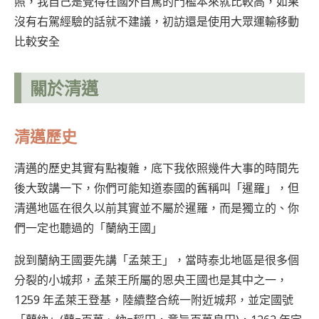
照，我自己是覺得在國外自駕的門檻本來就比較高，如果
沒有右駕經驗的話就不建議，初訪還是使用大眾運輸移動
比較安全
關於清邁
清邁歷史
清邁的歷史其實有點複雜，底下我依照幾件大事的時間先
後大致講一下，你們可能知道泰國的舊稱叫「暹羅」，但
清邁地區在很久以前其實並不屬於暹羅，而是獨立的、你
們一定也聽過的「蘭納王國」
說到蘭納王國要先講「孟萊王」，當時泰北地區是很多個
分裂的小城邦，孟萊王所屬的恩央王國也是其中之一，
1259 年孟萊王登基，陸續整合統一附近城邦，並定國號