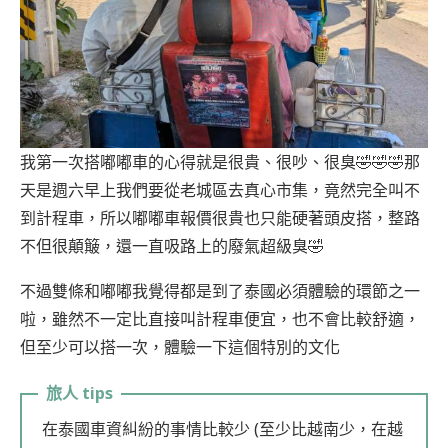
我第一次搭嘟嘟車的心得就是很貴、很吵、很臭🤣🤣🤣那
天是週六早上我們要從老城區去真心市集，竟然完全叫不
到計程車，所以嘟嘟車報價很貴也只能硬著頭皮搭，整路
不但很顛簸，還一直吸路上的廢氣超級臭🤣
不過雙條和嘟嘟我覺得都是到了泰國必須體驗的環節之一
啦，雖然不一定比直接叫計程車便宜，也不會比較舒適，
但至少可以搭一次，體驗一下這個特別的文化
在泰國車資糾紛的事情比較少 (至少比越南少，在越