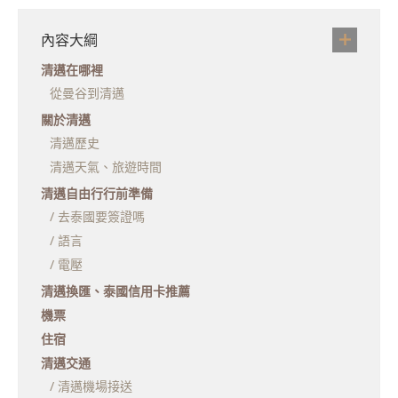
內容大綱
清邁在哪裡
從曼谷到清邁
關於清邁
清邁歷史
清邁天氣、旅遊時間
清邁自由行行前準備
/ 去泰國要簽證嗎
/ 語言
/ 電壓
清邁換匯、泰國信用卡推薦
機票
住宿
清邁交通
/ 清邁機場接送