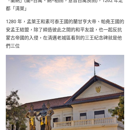
「蘭納」(蘭=百萬、納=稻田，意旨百萬良田)，1262 年定
都「清萊」
1280 年，孟萊王和素可泰王國的蘭甘亨大帝、帕堯王國的
安孟王結盟，除了締造彼此之間的和平友誼，也一起反抗
蒙古帝國的入侵，在清邁老城區看到的三王紀念碑就是他
們三位