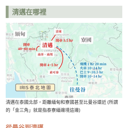
清邁在哪裡
清邁在泰國北部，距離緬甸和寮國甚至比曼谷還近 (所謂
的「金三角」就是指泰寮緬邊境這邊)
從曼谷到
清邁