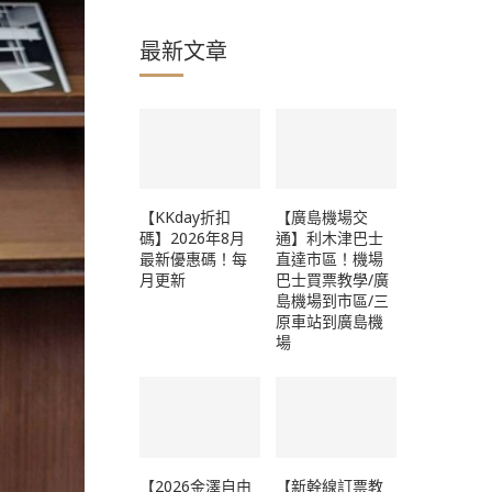
最新文章
【KKday折扣
【廣島機場交
碼】2026年8月
通】利木津巴士
最新優惠碼！每
直達市區！機場
月更新
巴士買票教學/廣
島機場到市區/三
原車站到廣島機
場
【2026金澤自由
【新幹線訂票教