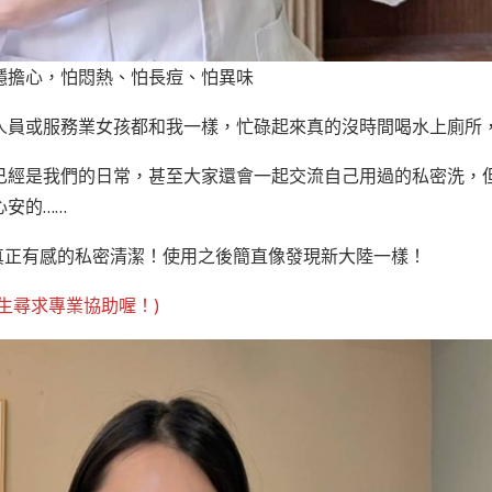
隱擔心，怕悶熱、怕長痘、怕異味
人員或服務業女孩都和我一樣，忙碌起來真的沒時間喝水上廁所
已經是我們的日常，甚至大家還會一起交流自己用過的私密洗，
安的……
密護理油，真正有感的私密清潔！使用之後簡直像發現新大陸一樣！
生尋求專業協助喔！)