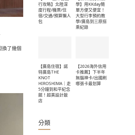
行攻略】北陸深
學】用KKday簡
度行程/機票/住
單方便又便宜！
宿/交通/預算懶人
大型行李預約教
包
學/廣島到三原搭
乘紀錄
，
但換了幾個
【廣島住宿】諾
【2026海外信用
特廣島THE
卡推薦】下半年
KNOT
無腦神卡/出國刷
HIROSHIMA｜走
哪張卡最划算
5分鐘到和平紀念
館！超美設計飯
店
分類