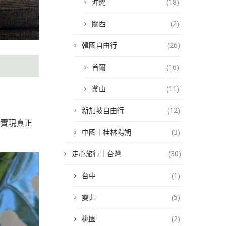
沖繩
(18)
關西
(2)
韓國自由行
(26)
首爾
(16)
釜山
(11)
新加坡自由行
(12)
，實現真正
中國｜桂林陽朔
(3)
走心旅行｜台灣
(30)
台中
(1)
雙北
(5)
桃園
(2)