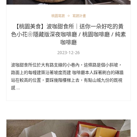
桃園寫蔬
寫蔬計畫
【桃園美食】波咖甜食所｜送你一朵好吃的黃
色小花❀隱藏版深夜咖啡廳 / 桃園咖啡廳 / 純素
咖啡廳
2023-12-26
波咖甜食所位於大有路支線的小巷內，這條路是個小斜坡，
路面上的每幢建築沿著坡度而建 咖啡廳本人踩著刷白的磚牆
站在較高的位置，要踩幾階樓梯上去，有點山城九份的既視
感 …