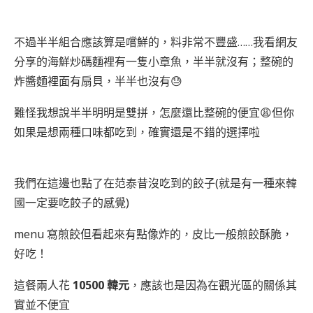
不過半半組合應該算是嚐鮮的，料非常不豐盛……我看網友
分享的海鮮炒碼麵裡有一隻小章魚，半半就沒有；整碗的
炸醬麵裡面有扇貝，半半也沒有😓
難怪我想說半半明明是雙拼，怎麼還比整碗的便宜😩但你
如果是想兩種口味都吃到，確實還是不錯的選擇啦
我們在這邊也點了在范泰昔沒吃到的餃子(就是有一種來韓
國一定要吃餃子的感覺)
menu 寫煎餃但看起來有點像炸的，皮比一般煎餃酥脆，
好吃！
這餐兩人花
10500 韓元
，應該也是因為在觀光區的關係其
實並不便宜