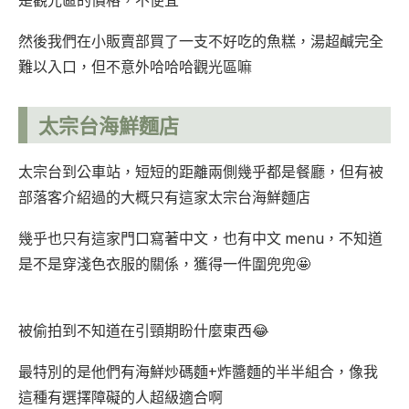
然後我們在小販賣部買了一支不好吃的魚糕，湯超鹹完全
難以入口，但不意外哈哈哈觀光區嘛
太宗台海鮮麵店
太宗台到公車站，短短的距離兩側幾乎都是餐廳，但有被
部落客介紹過的大概只有這家太宗台海鮮麵店
幾乎也只有這家門口寫著中文，也有中文 menu，不知道
是不是穿淺色衣服的關係，獲得一件圍兜兜🤩
被偷拍到不知道在引頸期盼什麼東西😂
最特別的是他們有海鮮炒碼麵+炸醬麵的半半組合，像我
這種有選擇障礙的人超級適合啊