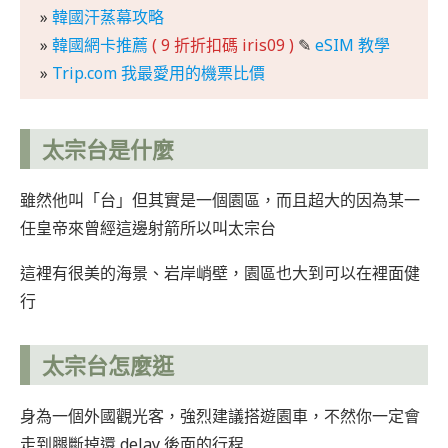
»
韓國汗蒸幕攻略
»
韓國網卡推薦
( 9 折折扣碼 iris09 )
✎
eSIM 教學
»
Trip.com 我最愛用的機票比價
太宗台
是什麼
雖然他叫「台」但其實是一個園區，而且超大的因為某一
任皇帝來曾經這邊射箭所以叫太宗台
這裡有很美的海景、岩岸峭壁，園區也大到可以在裡面健
行
太宗台怎麼逛
身為一個外國觀光客，強烈建議搭遊園車，不然你一定會
走到腿斷掉還 delay 後面的行程