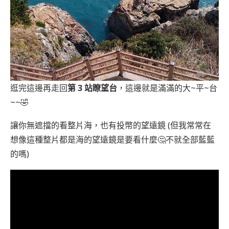
逛完這邊再走回
第 3 站瞭望台
，這邊就是滿滿的大~平~台
~~🤣
讓你無遮擋的看整片海，也有投幣的望遠鏡 (但我常常在
想像這種整片都是海的望遠鏡是要看什麼🤔不就全部藍藍
的嗎)