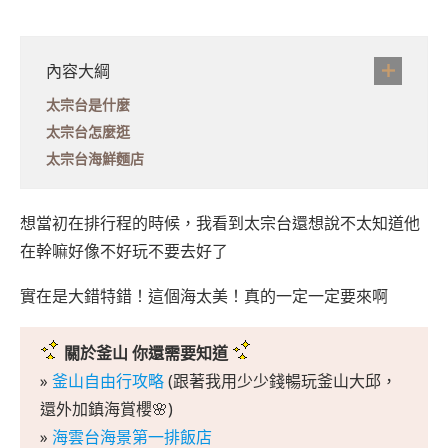
內容大綱
太宗台是什麼
太宗台怎麼逛
太宗台海鮮麵店
想當初在排行程的時候，我看到太宗台還想說不太知道他
在幹嘛好像不好玩不要去好了
實在是大錯特錯！這個海太美！真的一定一定要來啊
關於釜山 你還需要知道
»
釜山自由行攻略
(跟著我用少少錢暢玩釜山大邱，
還外加鎮海賞櫻🌸)
»
海雲台海景第一排飯店