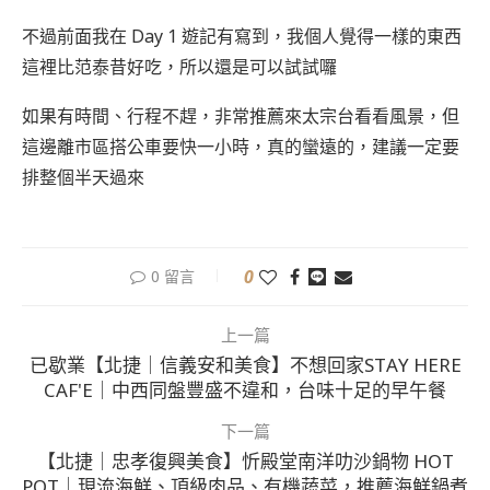
不過前面我在 Day 1 遊記有寫到，我個人覺得一樣的東西
這裡比范泰昔好吃，所以還是可以試試囉
如果有時間、行程不趕，非常推薦來太宗台看看風景，但
這邊離市區搭公車要快一小時，真的蠻遠的，建議一定要
排整個半天過來
0
0 留言
上一篇
已歇業【北捷｜信義安和美食】不想回家STAY HERE
CAF'E｜中西同盤豐盛不違和，台味十足的早午餐
下一篇
【北捷｜忠孝復興美食】忻殿堂南洋叻沙鍋物 HOT
POT｜現流海鮮、頂級肉品、有機蔬菜，推薦海鮮鍋煮