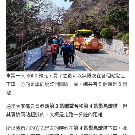
車票一人 3000 韓元，買了之後可以無限次在各個站點上
下車，方向是單向繞整個園區一圈，總共有 5 個還是 6 個
站
通常大家都只會參觀
第 3 站瞭望台
和
第 4 站影島燈塔
，但
其實這兩站超近的，大概是走路一分鐘的距離
所以我自己的方式是去的時候在
第 4 站影島燈塔
下車，逛