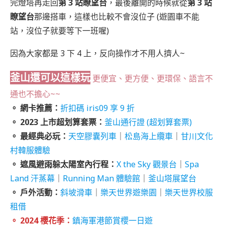
完燈塔再走回
第 3 站瞭望台
，最後離開的時候就從
第 3 站
瞭望台
那邊搭車，這樣也比較不會沒位子 (遊園車不能
站，沒位子就要等下一班喔)
因為大家都是 3 下 4 上，反向操作才不用人擠人~
釜山還可以這樣玩
更便宜、更方便、更環保、語言不
通也不擔心~~
。 網卡推薦：
折扣碼 iris09 享 9 折
。 2023 上市超划算套票
：
釜山通行證 (超划算套票)
。 最經典必玩
：
天空膠囊列車
｜
松島海上纜車
｜
甘川文化
村韓服體驗
。 遮風避雨躲太陽室內行程：
X the Sky 觀景台
｜
Spa
Land 汗蒸幕
｜
Running Man 體驗館
｜
釜山塔展望台
。 戶外活動：
斜坡滑車
｜
樂天世界遊樂園
｜
樂天世界校服
租借
。 2024 櫻花季：
鎮海軍港節賞櫻一日遊