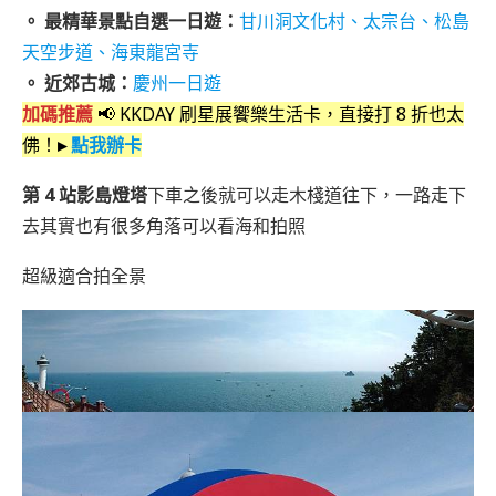
。 最精華景點自選一日遊：
甘川洞文化村、太宗台、松島
天空步道、海東龍宮寺
。 近郊古城：
慶州
一日遊
加碼推薦
📢 KKDAY 刷星展饗樂生活卡，直接打 8 折也太
佛！
▸
點我辦卡
第 4 站影島燈塔
下車之後就可以走木棧道往下，一路走下
去其實也有很多角落可以看海和拍照
超級適合拍全景