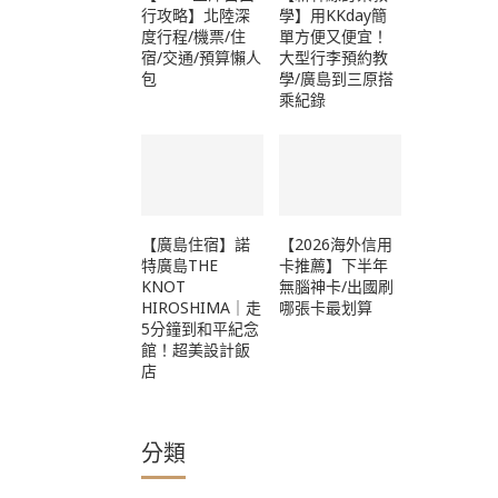
行攻略】北陸深
學】用KKday簡
度行程/機票/住
單方便又便宜！
宿/交通/預算懶人
大型行李預約教
包
學/廣島到三原搭
乘紀錄
【廣島住宿】諾
【2026海外信用
特廣島THE
卡推薦】下半年
KNOT
無腦神卡/出國刷
HIROSHIMA｜走
哪張卡最划算
5分鐘到和平紀念
館！超美設計飯
店
分類