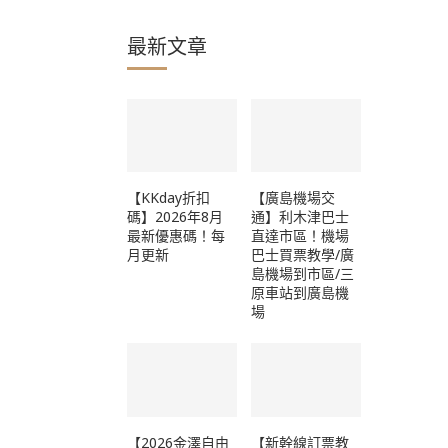
最新文章
【KKday折扣
【廣島機場交
碼】2026年8月
通】利木津巴士
最新優惠碼！每
直達市區！機場
月更新
巴士買票教學/廣
島機場到市區/三
原車站到廣島機
場
【2026金澤自由
【新幹線訂票教