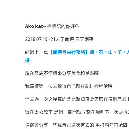
Ako kat~
達悟語的你好👋
2018.07.19~21去了蘭嶼 三天兩夜
經過上一篇
【蘭嶼自由行攻略】海、石、山、羊，人之島Po
排
現在又馬不停蹄來分享美食和景點囉
我這樣第一次去覺得自己都在亂排行程哈哈
但去過一次之後真的會比較知道要怎麼在這個島嶼
實在太喜歡了 是個一離開就立刻在規劃下一次要再
這邊會分享一些我自己這次有去的 用打勾勾符號☑️