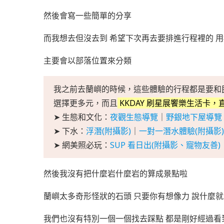
然後會寫一些簡單的分享
而我想去但沒去到 希望下次再去要排進行程裡的 用
主要會以部落位置來分類
我之前去蘭嶼的時候，這些體驗的行程都是要和
選擇更多元，而且
KKDAY 刷星展饗樂生活卡，直
➤ 生態和文化：
夜觀生態導覽
｜
野銀地下屋導覽
➤ 下水：
浮潛(附攝影)
｜
一對一潛水體驗(附攝影)
➤ 網美照必玩：
SUP 看日出(附攝影、寵物友善)
然後我沒有把什麼岩什麼岩的算成景點啦
蘭嶼太多奇形怪狀的石頭 只要你有想像力 說什麼
我們也沒有特別一個一個找去踩點 都是剛好經過看