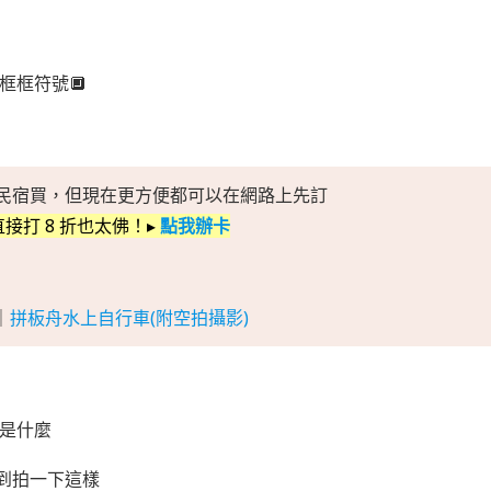
框框符號🔲
民宿買，但現在更方便都可以在網路上先訂
接打 8 折也太佛！▸
點我辦卡
｜
拼板舟水上自行車(附空拍攝影)
就是什麼
到拍一下這樣