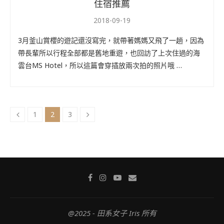
住宿推薦
2018-09-19
3月釜山賞櫻的遊記還沒寫完，就帶著媽媽又飛了一趟，因為
帶長輩所以行程全部都是舊地重遊，也回訪了上次住過的海
雲台MS Hotel，所以這篇會穿插放兩次拍的照片哦 …
1
2
3
@2025 - 田系女子 Iris 所有