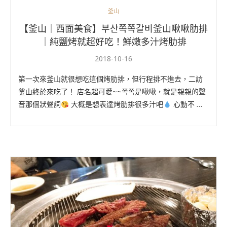
釜山
【釜山｜西面美食】부산쪽쪽갈비釜山啾啾肋排
｜純鹽烤就超好吃！鮮嫩多汁烤肋排
2018-10-16
第一次來釜山就很想吃這個烤肋排，但行程排不進去，二訪
釜山終於來吃了！ 店名超可愛~~쪽쪽是啾啾，就是親親的聲
音那個狀聲詞
大概是想表達烤肋排很多汁吧
心動不 …