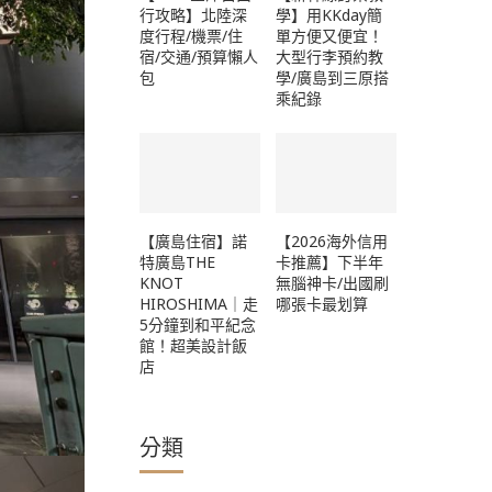
行攻略】北陸深
學】用KKday簡
度行程/機票/住
單方便又便宜！
宿/交通/預算懶人
大型行李預約教
包
學/廣島到三原搭
乘紀錄
【廣島住宿】諾
【2026海外信用
特廣島THE
卡推薦】下半年
KNOT
無腦神卡/出國刷
HIROSHIMA｜走
哪張卡最划算
5分鐘到和平紀念
館！超美設計飯
店
分類