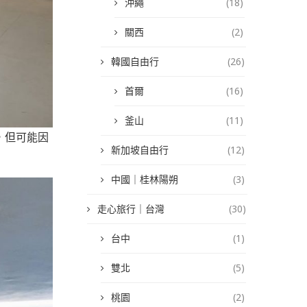
沖繩
(18)
關西
(2)
韓國自由行
(26)
首爾
(16)
釜山
(11)
，但可能因
新加坡自由行
(12)
中國｜桂林陽朔
(3)
走心旅行｜台灣
(30)
台中
(1)
雙北
(5)
桃園
(2)