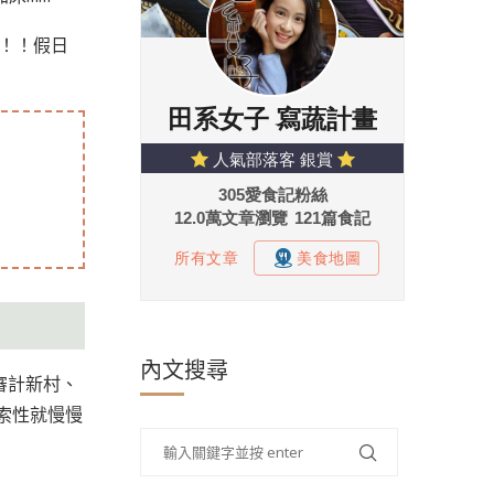
宜！！假日
內文搜尋
審計新村、
，索性就慢慢