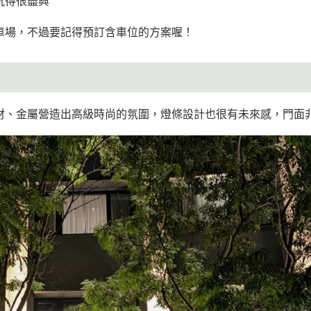
玩得很盡興
車場，不過要記得預訂含車位的方案喔！
材、金屬營造出高級時尚的氛圍，燈條設計也很有未來感，門面