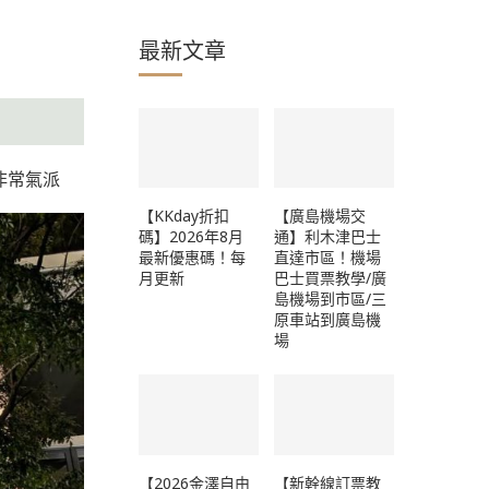
最新文章
非常氣派
【KKday折扣
【廣島機場交
碼】2026年8月
通】利木津巴士
最新優惠碼！每
直達市區！機場
月更新
巴士買票教學/廣
島機場到市區/三
原車站到廣島機
場
【2026金澤自由
【新幹線訂票教