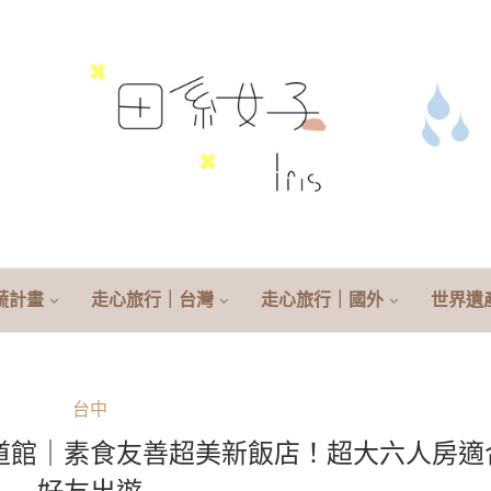
蔬計畫
走心旅行｜台灣
走心旅行｜國外
世界遺
台中
道館｜素食友善超美新飯店！超大六人房適
好友出遊