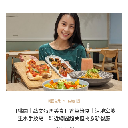
桃園寫蔬
寫蔬計畫
【桃園｜藝文特區美食】香草綠食｜道地拿坡
里水手披薩！鄰近總圖超美植物系新餐廳
2023-12-05