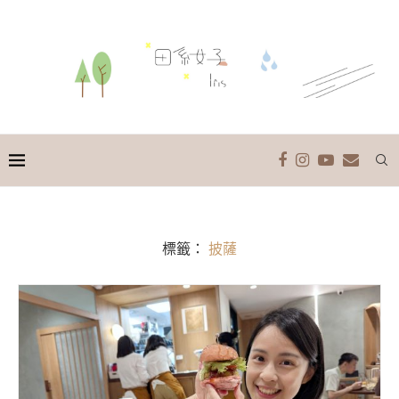
標籤：
披薩