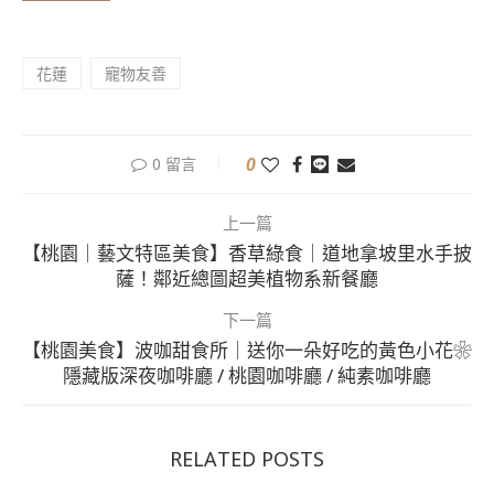
花蓮
寵物友善
0
0 留言
上一篇
【桃園｜藝文特區美食】香草綠食｜道地拿坡里水手披
薩！鄰近總圖超美植物系新餐廳
下一篇
【桃園美食】波咖甜食所｜送你一朵好吃的黃色小花❀
隱藏版深夜咖啡廳 / 桃園咖啡廳 / 純素咖啡廳
RELATED POSTS