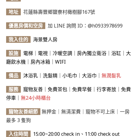
地址
花蓮縣壽豐鄉鹽寮村橄樹腳167號
優惠房價和空房
加 LINE 詢問 ID：@h0933978699
我入住的
海景雙人房
設施
電梯｜電視｜冷暖空調｜房內獨立衛浴｜浴缸｜大
廳飲水機｜房內冰箱｜WIFI
備品
沐浴乳｜洗髮精｜小毛巾｜大浴巾｜
無潤髮乳
服務
寵物友善｜免費茶包｜免費早餐｜行李寄放｜免費
停車｜
無24小時櫃台
寵物友善細節
無押金｜無清潔費｜寵物不可上床｜一房
最多 3 隻狗
入住時間
15:00~20:00 check in、11:00 check out