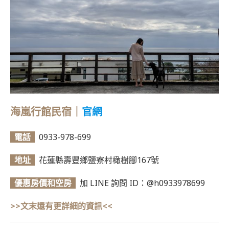
海嵐行館民宿｜
官網
電話
0933-978-699
地址
花蓮縣壽豐鄉鹽寮村橄樹腳167號
優惠房價和空房
加 LINE 詢問 ID：@h0933978699
>>文末還有更詳細的資訊<<