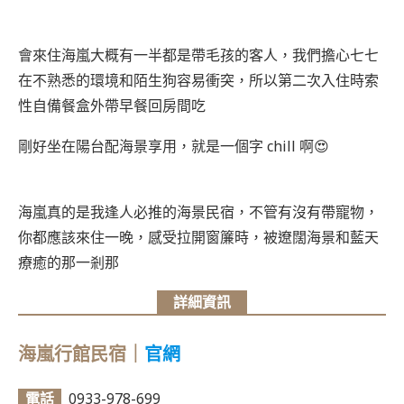
會來住海嵐大概有一半都是帶毛孩的客人，我們擔心七七
在不熟悉的環境和陌生狗容易衝突，所以第二次入住時索
性自備餐盒外帶早餐回房間吃
剛好坐在陽台配海景享用，就是一個字 chill 啊😍
海嵐真的是我逢人必推的海景民宿，不管有沒有帶寵物，
你都應該來住一晚，感受拉開窗簾時，被遼闊海景和藍天
療癒的那一剎那
詳細資訊
海嵐行館民宿｜
官網
電話
0933-978-699