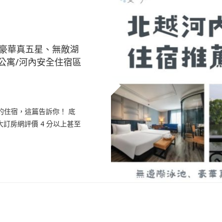
、豪華真五星、無敵湖
公寓/河內安全住宿區
的住宿，這篇告訴你！ 底
大訂房網評價 4 分以上甚至