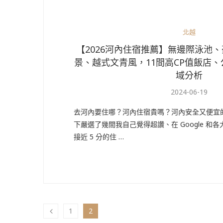
北越
【2026河內住宿推薦】無邊際泳池
景、越式文青風，11間高CP值飯店、
域分析
2024-06-19
去河內要住哪？河內住宿貴嗎？河內安全又便宜
下嚴選了幾間我自己覺得超讚、在 Google 和各
接近 5 分的住 …
1
2