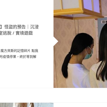
貝斯】怪盜的預告｜沉浸
密室逃脫 / 實境遊戲
e 魔方貝斯的記憶碎片 點我
個月疫情停業，終於等到解