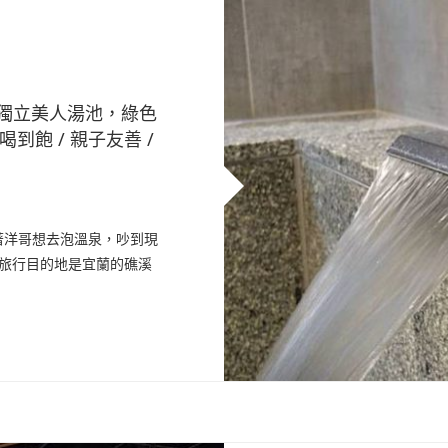
獨立美人湯池，綠色
飽 / 親子友善 /
著洋哥想去泡溫泉，吵到現
小旅行目的地是宜蘭的礁溪