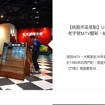
【桃園市區景點】U
老字號MTV翻新，
說到MTV，大概是近30
於1986年的西門町，那
《鬥魚》裡面都有M …