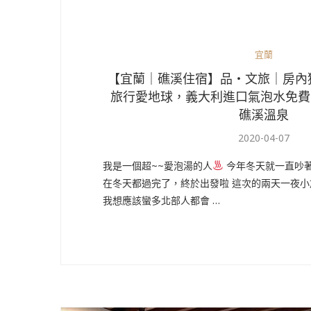
宜蘭
【宜蘭｜礁溪住宿】品・文旅｜房內
旅行愛地球，義大利進口氣泡水免費喝到
礁溪溫泉
2020-04-07
我是一個超~~愛泡湯的人
今年冬天就一直吵
在冬天都過完了，終於出發啦 這次的兩天一夜
我想應該蠻多北部人都會 …