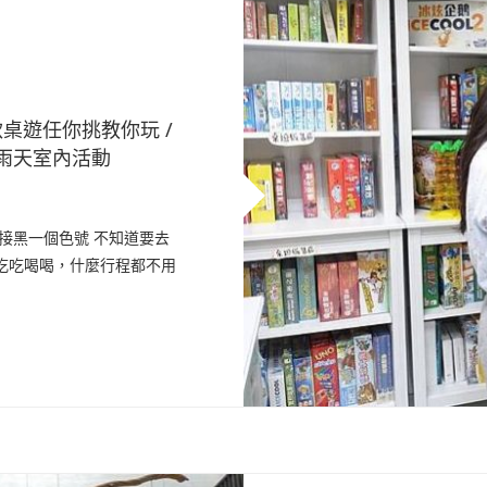
款桌遊任你挑教你玩 /
 雨天室內活動
接黑一個色號 不知道要去
吃吃喝喝，什麼行程都不用